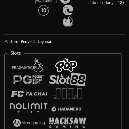
cipta dilindungi | 18+
Platform Penyedia Layanan
Slots