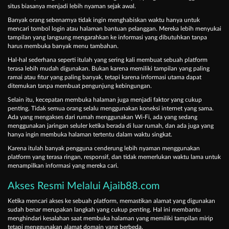
situs biasanya menjadi lebih nyaman sejak awal.
Banyak orang sebenarnya tidak ingin menghabiskan waktu hanya untuk
mencari tombol login atau halaman bantuan pelanggan. Mereka lebih menyukai
tampilan yang langsung mengarahkan ke informasi yang dibutuhkan tanpa
harus membuka banyak menu tambahan.
Hal-hal sederhana seperti itulah yang sering kali membuat sebuah platform
terasa lebih mudah digunakan. Bukan karena memiliki tampilan yang paling
ramai atau fitur yang paling banyak, tetapi karena informasi utama dapat
ditemukan tanpa membuat pengunjung kebingungan.
Selain itu, kecepatan membuka halaman juga menjadi faktor yang cukup
penting. Tidak semua orang selalu menggunakan koneksi internet yang sama.
Ada yang mengakses dari rumah menggunakan Wi-Fi, ada yang sedang
menggunakan jaringan seluler ketika berada di luar rumah, dan ada juga yang
hanya ingin membuka halaman tertentu dalam waktu singkat.
Karena itulah banyak pengguna cenderung lebih nyaman menggunakan
platform yang terasa ringan, responsif, dan tidak memerlukan waktu lama untuk
menampilkan informasi yang mereka cari.
Akses Resmi Melalui Ajaib88.com
Ketika mencari akses ke sebuah platform, memastikan alamat yang digunakan
sudah benar merupakan langkah yang cukup penting. Hal ini membantu
menghindari kesalahan saat membuka halaman yang memiliki tampilan mirip
tetapi menggunakan alamat domain yang berbeda.