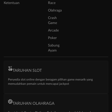
Ketentuan
Race
Olahraga
Crash
Game
Arcade
Poker
Sabung
Ayam
TARUHAN SLOT
Penyedia slot online dengan beragam pilihan game menarik yang
memudahkan pemain untuk mencapai jackpot
TARUHAN OLAHRAGA