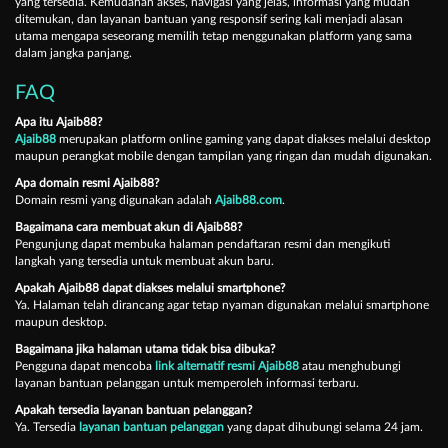
yang tersedia. Kemudahan akses, navigasi yang jelas, informasi yang mudah
ditemukan, dan layanan bantuan yang responsif sering kali menjadi alasan
utama mengapa seseorang memilih tetap menggunakan platform yang sama
dalam jangka panjang.
FAQ
Apa itu Ajaib88?
Ajaib88
merupakan platform online gaming yang dapat diakses melalui desktop
maupun perangkat mobile dengan tampilan yang ringan dan mudah digunakan.
Apa domain resmi Ajaib88?
Domain resmi yang digunakan adalah
Ajaib88.com
.
Bagaimana cara membuat akun di Ajaib88?
Pengunjung dapat membuka halaman pendaftaran resmi dan mengikuti
langkah yang tersedia untuk membuat akun baru.
Apakah Ajaib88 dapat diakses melalui smartphone?
Ya. Halaman telah dirancang agar tetap nyaman digunakan melalui smartphone
maupun desktop.
Bagaimana jika halaman utama tidak bisa dibuka?
Pengguna dapat mencoba
link alternatif resmi Ajaib88
atau menghubungi
layanan bantuan pelanggan untuk memperoleh informasi terbaru.
Apakah tersedia layanan bantuan pelanggan?
Ya. Tersedia
layanan bantuan pelanggan
yang dapat dihubungi selama 24 jam.