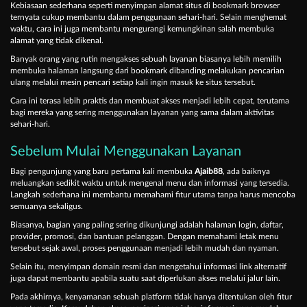
Kebiasaan sederhana seperti menyimpan alamat situs di bookmark browser
ternyata cukup membantu dalam penggunaan sehari-hari. Selain menghemat
waktu, cara ini juga membantu mengurangi kemungkinan salah membuka
alamat yang tidak dikenal.
Banyak orang yang rutin mengakses sebuah layanan biasanya lebih memilih
membuka halaman langsung dari bookmark dibanding melakukan pencarian
ulang melalui mesin pencari setiap kali ingin masuk ke situs tersebut.
Cara ini terasa lebih praktis dan membuat akses menjadi lebih cepat, terutama
bagi mereka yang sering menggunakan layanan yang sama dalam aktivitas
sehari-hari.
Sebelum Mulai Menggunakan Layanan
Bagi pengunjung yang baru pertama kali membuka
Ajaib88
, ada baiknya
meluangkan sedikit waktu untuk mengenal menu dan informasi yang tersedia.
Langkah sederhana ini membantu memahami fitur utama tanpa harus mencoba
semuanya sekaligus.
Biasanya, bagian yang paling sering dikunjungi adalah halaman login, daftar,
provider, promosi, dan bantuan pelanggan. Dengan memahami letak menu
tersebut sejak awal, proses penggunaan menjadi lebih mudah dan nyaman.
Selain itu, menyimpan domain resmi dan mengetahui informasi link alternatif
juga dapat membantu apabila suatu saat diperlukan akses melalui jalur lain.
Pada akhirnya, kenyamanan sebuah platform tidak hanya ditentukan oleh fitur