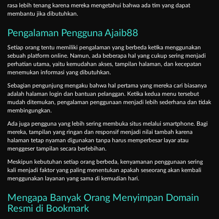
rasa lebih tenang karena mereka mengetahui bahwa ada tim yang dapat
membantu jika dibutuhkan.
Pengalaman Pengguna Ajaib88
Setiap orang tentu memiliki pengalaman yang berbeda ketika menggunakan
sebuah platform online. Namun, ada beberapa hal yang cukup sering menjadi
perhatian utama, yaitu kemudahan akses, tampilan halaman, dan kecepatan
menemukan informasi yang dibutuhkan.
Sebagian pengunjung mengaku bahwa hal pertama yang mereka cari biasanya
adalah halaman login dan bantuan pelanggan. Ketika kedua menu tersebut
mudah ditemukan, pengalaman penggunaan menjadi lebih sederhana dan tidak
membingungkan.
Ada juga pengguna yang lebih sering membuka situs melalui smartphone. Bagi
mereka, tampilan yang ringan dan responsif menjadi nilai tambah karena
halaman tetap nyaman digunakan tanpa harus memperbesar layar atau
menggeser tampilan secara berlebihan.
Meskipun kebutuhan setiap orang berbeda, kenyamanan penggunaan sering
kali menjadi faktor yang paling menentukan apakah seseorang akan kembali
menggunakan layanan yang sama di kemudian hari.
Mengapa Banyak Orang Menyimpan Domain
Resmi di Bookmark