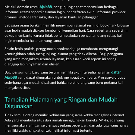
Melalui domain resmi
Ajaib88
, pengunjung dapat menemukan berbagai
informasi utama seperti halaman login, pendaftaran akun, informasi provider,
promosi, metode transaksi, dan layanan bantuan pelanggan.
Sebagian orang bahkan memilih menyimpan alamat resmi di bookmark browser
agar lebih mudah diakses kembali di kemudian hari. Cara sederhana seperti ini
cukup membantu karena tidak perlu melakukan pencarian ulang setiap kali
ingin membuka halaman yang sama.
Selain lebih praktis, penggunaan bookmark juga membantu mengurangi
kemungkinan salah mengunjungi alamat yang tidak dikenal. Bagi pengguna
yang rutin mengakses sebuah layanan, kebiasaan kecil seperti ini sering
dianggap lebih nyaman dan efisien.
Bagi pengunjung baru yang belum memiliki akun, tersedia halaman
daftar
Ajaib88
yang dapat digunakan untuk membuat akun baru. Prosesnya dibuat
sederhana agar mudah dipahami bahkan oleh orang yang baru pertama kali
mengakses situs.
Tampilan Halaman yang Ringan dan Mudah
Digunakan
Tidak semua orang memiliki kebiasaan yang sama ketika mengakses internet.
Ada yang membuka situs dari rumah menggunakan koneksi Wi-Fi, ada yang
menggunakan jaringan seluler saat sedang bepergian, dan ada juga yang hanya
memiliki waktu singkat untuk melihat informasi tertentu.