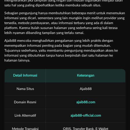
mengherankan jika tampilan yang ringan dan mudah digunakan menjadi salah
satu hal yang paling diperhatikan ketika membuka sebuah situs.
Sebagian pengunjung hanya membutuhkan beberapa menit untuk menemukan
informasi yang dicari, sementara yang lain mungkin ingin melihat provider yang
tersedia, metode pembayaran, atau informasi terbaru yang ada di dalam
platform. Karena itulah susunan halaman yang sederhana sering kali terasa
lebih nyaman dibanding tampilan yang terlalu ramai.
Ajaib88 mencoba menghadirkan pengalaman yang lebih praktis dengan
menempatkan informasi penting pada bagian yang mudah ditemukan.
Tujuannya sederhana, yaitu membantu pengunjung mendapatkan akses ke
informasi yang dibutuhkan tanpa harus berpindah dari satu halaman ke
halaman lainnya.
Detail Informasi
Keterangan
Nama Situs
Ajaib88
Domain Resmi
ajaib88.com
Link Alternatif
ajaib88-official.com
Metode Transaksi
QRIS, Transfer Bank, E-Wallet