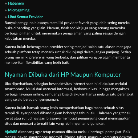
⭐
Habanero
⭐
Microgaming
⭐
Lihat Semua Provider
Banyak pengguna biasanya memiliki provider favorit yang lebih sering mereka
buka dibanding yang lain. Namun, tidak sedikit juga yang senang mencoba
berbagai pilihan untuk menemukan pengalaman yang paling sesuai dengan
kebutuhan mereka.
Karena itulah keberagaman provider sering menjadi salah satu alasan mengapa
sebuah platform tetap menarik untuk dikunjungi dalam jangka panjang. Setiap
orang memiliki preferensi yang berbeda, dan pilihan yang beragam membantu
memberikan fleksibilitas yang lebih baik.
Nyaman Dibuka dari HP Maupun Komputer
Jika diperhatikan, sebagian besar aktivitas internet saat ini dilakukan melalui
smartphone. Mulai dari mencari informasi, berkomunikasi, hingga mengakses
berbagai layanan online, semuanya bisa dilakukan hanya melalui satu perangkat
yang selalu berada di genggaman.
Karena itulah banyak orang lebih memperhatikan bagaimana sebuah situs
tampil di layar ponsel dibandingkan beberapa tahun lalu. Halaman yang terlalu
berat atau sulit dinavigasi biasanya membuat pengunjung cepat meninggalkan
situs dan mencari alternatif lain yang lebih nyaman digunakan.
Ajaib88
dirancang agar tetap nyaman dibuka melalui berbagai perangkat. Baik
menggunakan smartphone Android, iPhone, tablet, maupun komputer desktop,