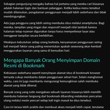
Sebagian pengunjung mengaku bahwa hal pertama yang mereka cari biasanya
adalah halaman login dan bantuan pelanggan. Ketika kedua menu tersebut
mudah ditemukan, pengalaman penggunaan menjadi lebih sederhana dan tidak
membingungkan.
Ada juga pengguna yang lebih sering membuka situs melalui smartphone. Bagi
mereka, tampilan yang ringan dan responsif menjadi nilai tambah karena
halaman tetap nyaman digunakan tanpa harus memperbesar layar atau
menggeser tampilan secara berlebihan.
Meskipun kebutuhan setiap orang berbeda, kenyamanan penggunaan sering
kali menjadi faktor yang paling menentukan apakah seseorang akan kembali
menggunakan layanan yang sama di kemudian hari.
Mengapa Banyak Orang Menyimpan Domain
Resmi di Bookmark
Kebiasaan sederhana seperti menyimpan alamat situs di bookmark browser
ternyata cukup membantu dalam penggunaan sehari-hari. Selain menghemat
waktu, cara ini juga membantu mengurangi kemungkinan salah membuka
alamat yang tidak dikenal.
Banyak orang yang rutin mengakses sebuah layanan biasanya lebih memilih
membuka halaman langsung dari bookmark dibanding melakukan pencarian
ulang melalui mesin pencari setiap kali ingin masuk ke situs tersebut.
Cara ini terasa lebih praktis dan membuat akses menjadi lebih cepat, terutama