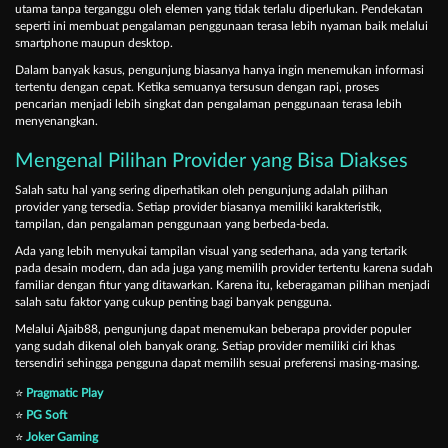
utama tanpa terganggu oleh elemen yang tidak terlalu diperlukan. Pendekatan
seperti ini membuat pengalaman penggunaan terasa lebih nyaman baik melalui
smartphone maupun desktop.
Dalam banyak kasus, pengunjung biasanya hanya ingin menemukan informasi
tertentu dengan cepat. Ketika semuanya tersusun dengan rapi, proses
pencarian menjadi lebih singkat dan pengalaman penggunaan terasa lebih
menyenangkan.
Mengenal Pilihan Provider yang Bisa Diakses
Salah satu hal yang sering diperhatikan oleh pengunjung adalah pilihan
provider yang tersedia. Setiap provider biasanya memiliki karakteristik,
tampilan, dan pengalaman penggunaan yang berbeda-beda.
Ada yang lebih menyukai tampilan visual yang sederhana, ada yang tertarik
pada desain modern, dan ada juga yang memilih provider tertentu karena sudah
familiar dengan fitur yang ditawarkan. Karena itu, keberagaman pilihan menjadi
salah satu faktor yang cukup penting bagi banyak pengguna.
Melalui Ajaib88, pengunjung dapat menemukan beberapa provider populer
yang sudah dikenal oleh banyak orang. Setiap provider memiliki ciri khas
tersendiri sehingga pengguna dapat memilih sesuai preferensi masing-masing.
⭐
Pragmatic Play
⭐
PG Soft
⭐
Joker Gaming