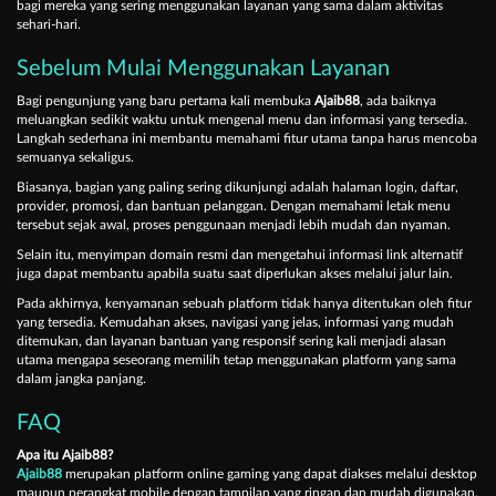
bagi mereka yang sering menggunakan layanan yang sama dalam aktivitas
sehari-hari.
Sebelum Mulai Menggunakan Layanan
Bagi pengunjung yang baru pertama kali membuka
Ajaib88
, ada baiknya
meluangkan sedikit waktu untuk mengenal menu dan informasi yang tersedia.
Langkah sederhana ini membantu memahami fitur utama tanpa harus mencoba
semuanya sekaligus.
Biasanya, bagian yang paling sering dikunjungi adalah halaman login, daftar,
provider, promosi, dan bantuan pelanggan. Dengan memahami letak menu
tersebut sejak awal, proses penggunaan menjadi lebih mudah dan nyaman.
Selain itu, menyimpan domain resmi dan mengetahui informasi link alternatif
juga dapat membantu apabila suatu saat diperlukan akses melalui jalur lain.
Pada akhirnya, kenyamanan sebuah platform tidak hanya ditentukan oleh fitur
yang tersedia. Kemudahan akses, navigasi yang jelas, informasi yang mudah
ditemukan, dan layanan bantuan yang responsif sering kali menjadi alasan
utama mengapa seseorang memilih tetap menggunakan platform yang sama
dalam jangka panjang.
FAQ
Apa itu Ajaib88?
Ajaib88
merupakan platform online gaming yang dapat diakses melalui desktop
maupun perangkat mobile dengan tampilan yang ringan dan mudah digunakan.