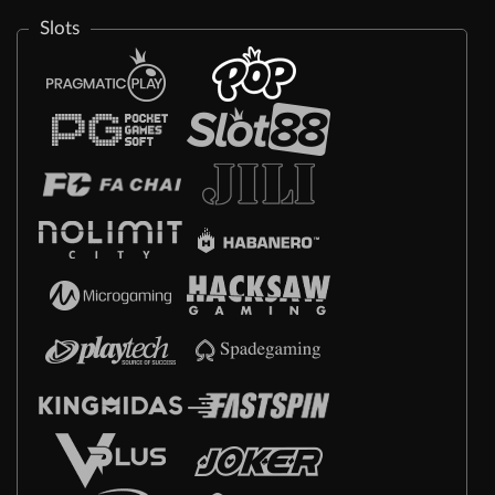
Slots