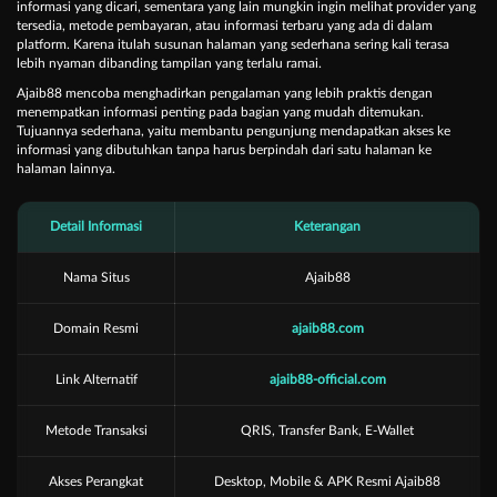
informasi yang dicari, sementara yang lain mungkin ingin melihat provider yang
tersedia, metode pembayaran, atau informasi terbaru yang ada di dalam
platform. Karena itulah susunan halaman yang sederhana sering kali terasa
lebih nyaman dibanding tampilan yang terlalu ramai.
Ajaib88 mencoba menghadirkan pengalaman yang lebih praktis dengan
menempatkan informasi penting pada bagian yang mudah ditemukan.
Tujuannya sederhana, yaitu membantu pengunjung mendapatkan akses ke
informasi yang dibutuhkan tanpa harus berpindah dari satu halaman ke
halaman lainnya.
Detail Informasi
Keterangan
Nama Situs
Ajaib88
Domain Resmi
ajaib88.com
Link Alternatif
ajaib88-official.com
Metode Transaksi
QRIS, Transfer Bank, E-Wallet
Akses Perangkat
Desktop, Mobile & APK Resmi Ajaib88