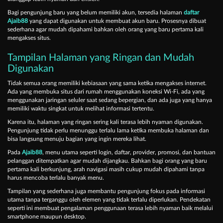
Bagi pengunjung baru yang belum memiliki akun, tersedia halaman
daftar
Ajaib88
yang dapat digunakan untuk membuat akun baru. Prosesnya dibuat
sederhana agar mudah dipahami bahkan oleh orang yang baru pertama kali
mengakses situs.
Tampilan Halaman yang Ringan dan Mudah
Digunakan
Tidak semua orang memiliki kebiasaan yang sama ketika mengakses internet.
Ada yang membuka situs dari rumah menggunakan koneksi Wi-Fi, ada yang
menggunakan jaringan seluler saat sedang bepergian, dan ada juga yang hanya
memiliki waktu singkat untuk melihat informasi tertentu.
Karena itu, halaman yang ringan sering kali terasa lebih nyaman digunakan.
Pengunjung tidak perlu menunggu terlalu lama ketika membuka halaman dan
bisa langsung menuju bagian yang ingin mereka lihat.
Pada
Ajaib88
, menu utama seperti login, daftar, provider, promosi, dan bantuan
pelanggan ditempatkan agar mudah dijangkau. Bahkan bagi orang yang baru
pertama kali berkunjung, arah navigasi masih cukup mudah dipahami tanpa
harus mencoba terlalu banyak menu.
Tampilan yang sederhana juga membantu pengunjung fokus pada informasi
utama tanpa terganggu oleh elemen yang tidak terlalu diperlukan. Pendekatan
seperti ini membuat pengalaman penggunaan terasa lebih nyaman baik melalui
smartphone maupun desktop.