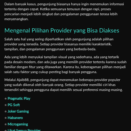
Dalam banyak kasus, pengunjung biasanya hanya ingin menemukan informasi
tertentu dengan cepat. Ketika semuanya tersusun dengan rapi, proses
pencarian menjadi lebih singkat dan pengalaman penggunaan terasa lebih
menyenangkan.
Mengenal Pilihan Provider yang Bisa Diakses
Salah satu hal yang sering diperhatikan oleh pengunjung adalah pilihan
provider yang tersedia. Setiap provider biasanya memiliki karakteristik,
tampilan, dan pengalaman penggunaan yang berbeda-beda.
Ada yang lebih menyukai tampilan visual yang sederhana, ada yang tertarik
pada desain modern, dan ada juga yang memilih provider tertentu karena sudah
familiar dengan fitur yang ditawarkan. Karena itu, keberagaman pilihan menjadi
salah satu faktor yang cukup penting bagi banyak pengguna.
Melalui Ajaib88, pengunjung dapat menemukan beberapa provider populer
yang sudah dikenal oleh banyak orang. Setiap provider memiliki ciri khas
tersendiri sehingga pengguna dapat memilih sesuai preferensi masing-masing.
⭐
Pragmatic Play
⭐
PG Soft
⭐
Joker Gaming
⭐
Habanero
⭐
Microgaming
⭐
Lihat Semua Provider