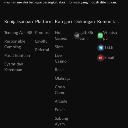
nyaman melalui berbagai perangkat, dan informasi yang mudah ditemukan.
Kebijaksanaan
Platform
Kategori
Dukungan
Komunitas
Tentang Ajaib88
Promosi
Hot
ajaib88r
Whatsa
Games
esmi
pp
Responsible
Loyalty
Gambling
Slots
TELE
Referral
Pusat Bantuan
Live
Email
Casino
Syarat dan
Ketentuan
Race
Olahraga
Crash
Game
Arcade
Poker
Sabung
Ayam