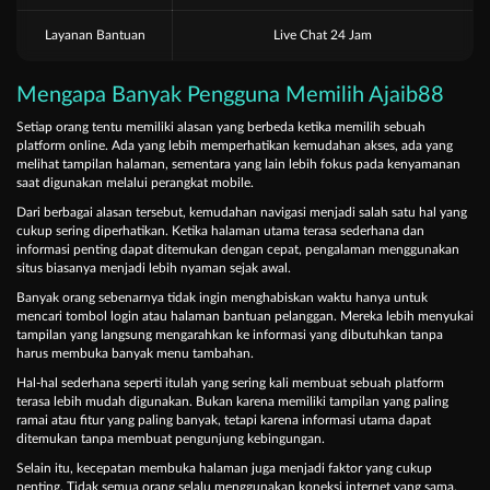
Layanan Bantuan
Live Chat 24 Jam
Mengapa Banyak Pengguna Memilih Ajaib88
Setiap orang tentu memiliki alasan yang berbeda ketika memilih sebuah
platform online. Ada yang lebih memperhatikan kemudahan akses, ada yang
melihat tampilan halaman, sementara yang lain lebih fokus pada kenyamanan
saat digunakan melalui perangkat mobile.
Dari berbagai alasan tersebut, kemudahan navigasi menjadi salah satu hal yang
cukup sering diperhatikan. Ketika halaman utama terasa sederhana dan
informasi penting dapat ditemukan dengan cepat, pengalaman menggunakan
situs biasanya menjadi lebih nyaman sejak awal.
Banyak orang sebenarnya tidak ingin menghabiskan waktu hanya untuk
mencari tombol login atau halaman bantuan pelanggan. Mereka lebih menyukai
tampilan yang langsung mengarahkan ke informasi yang dibutuhkan tanpa
harus membuka banyak menu tambahan.
Hal-hal sederhana seperti itulah yang sering kali membuat sebuah platform
terasa lebih mudah digunakan. Bukan karena memiliki tampilan yang paling
ramai atau fitur yang paling banyak, tetapi karena informasi utama dapat
ditemukan tanpa membuat pengunjung kebingungan.
Selain itu, kecepatan membuka halaman juga menjadi faktor yang cukup
penting. Tidak semua orang selalu menggunakan koneksi internet yang sama.