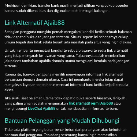
Meskipun demikian, transfer bank masih menjadi pilihan yang cukup populer
karena sudah dikenal luas dan digunakan oleh berbagai kalangan.
Link Alternatif Ajaib88
Sebagian pengguna mungkin pernah mengalami kondisi ketika sebuah halaman
tidak dapat dibuka dari jaringan tertentu. Situasi seperti ini sebenarnya cukup
umum terjadi dan tidak selalu berarti ada masalah pada situs yang ingin diakses.
Untuk membantu mengatasi kondisi tersebut, biasanya tersedia link alternatif
yang tetap mengarah ke layanan yang sama. Tujuannya adalah memberikan
jalur akses tambahan apabila domain utama mengalami kendala pada jaringan
tertentu.
Karena itu, banyak pengguna memilih menyimpan informasi link alternatif
bersamaan dengan domain utama. Cara ini membantu mereka tetap dapat
mengakses layanan tanpa harus mencari informasi baru ketika terjadi kendala
akses.
Jika suatu saat halaman utama tidak dapat dibuka seperti biasanya, langkah
yang paling aman adalah menggunakan
link alternatif resmi Ajaib88
atau
menghubungi
LiveChat Ajaib88
untuk mendapatkan informasi terbaru.
Bantuan Pelanggan yang Mudah Dihubungi
Tidak ada platform yang benar-benar bebas dari pertanyaan atau kebutuhan
bantuan dari pengguna. Terkadang seseorang hanya ingin memastikan