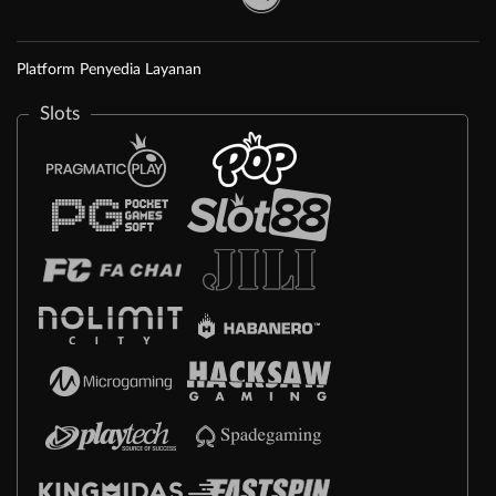
Platform Penyedia Layanan
Slots