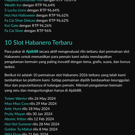
Wealth Inn
dengan RTP 96,64%
5 Lucky Lions
dengan RTP 96,64%
Hot Hot Halloween
dengan RTP 96,62%
Fa Cai Shen Deluxe
dengan RTP 96,62%
Koi Gate
dengan RTP 96,26%
Fa Cai Shen
dengan RTP 96%
10 Slot Habanero Terbaru
Para pakar di
Ajaib88
secara aktif mengevaluasi rilis terbaru dari permainan slot
Habanero untuk memastikan para pemain kami selalu mendapatkan
pengalaman bermain yang paling inovatif dengan tema, grafis, suara, dan bonus
terkini.
Berikut ini adalah 10 permainan slot Habanero 2026 terbaru yang telah kami
tambahkan ke platform kami. Setiap permainan dipilih berdasarkan keunggulan
fitur dan popularitasnya di kalangan pemain. Nikmati pengalaman bermain
yang seru dan menguntungkan hanya di Ajaib88.
Totem Warrior
rilis 26 May 2024
Moo Moo Cow
rilis 29 Mar 2024
Artic Hunt
rilis 18 May 2024
Fruity Mayan
rilis 30 Jan 2024
Atomic Kitten
rilis 12 Feb 2024
Hot Hot Summer
rilis 28 Mei 2024
Golden Ta-Mahal
rilis 8 Mei 2024
Wild Flow
rilis 21 Feb 2024