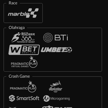
Race
Olahraga
Crash Game