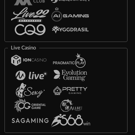
Live Casino