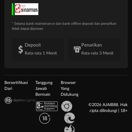
* Selama bank maintenance dan bank offline deposit dan penarikan
tidak dapat diproses
Deposit
Penarikan
Rata-rata 1 Menit
Rata-rata 3 Menit
Bersertifikasi
Tanggung
Browser
Dari
Jawab
Yang
Bermain
Didukung
©2026 AJAIB88. Hak
cipta dilindungi | 18+