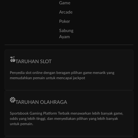
Game
Arcade
Poker
Sabung
Ayam
TARUHAN SLOT
Penyedia slot online dengan beragam pilihan game menarik yang
memudahkan pemain untuk mencapai jackpot
TARUHAN OLAHRAGA
Sportsbook Gaming Platform Terbaik menawarkan lebih banyak game,
odds yang lebih tinggi, dan menyediakan pilihan yang lebih banyak
untuk pemain.