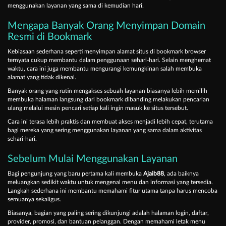
menggunakan layanan yang sama di kemudian hari.
Mengapa Banyak Orang Menyimpan Domain
Resmi di Bookmark
Kebiasaan sederhana seperti menyimpan alamat situs di bookmark browser
ternyata cukup membantu dalam penggunaan sehari-hari. Selain menghemat
waktu, cara ini juga membantu mengurangi kemungkinan salah membuka
alamat yang tidak dikenal.
Banyak orang yang rutin mengakses sebuah layanan biasanya lebih memilih
membuka halaman langsung dari bookmark dibanding melakukan pencarian
ulang melalui mesin pencari setiap kali ingin masuk ke situs tersebut.
Cara ini terasa lebih praktis dan membuat akses menjadi lebih cepat, terutama
bagi mereka yang sering menggunakan layanan yang sama dalam aktivitas
sehari-hari.
Sebelum Mulai Menggunakan Layanan
Bagi pengunjung yang baru pertama kali membuka
Ajaib88
, ada baiknya
meluangkan sedikit waktu untuk mengenal menu dan informasi yang tersedia.
Langkah sederhana ini membantu memahami fitur utama tanpa harus mencoba
semuanya sekaligus.
Biasanya, bagian yang paling sering dikunjungi adalah halaman login, daftar,
provider, promosi, dan bantuan pelanggan. Dengan memahami letak menu