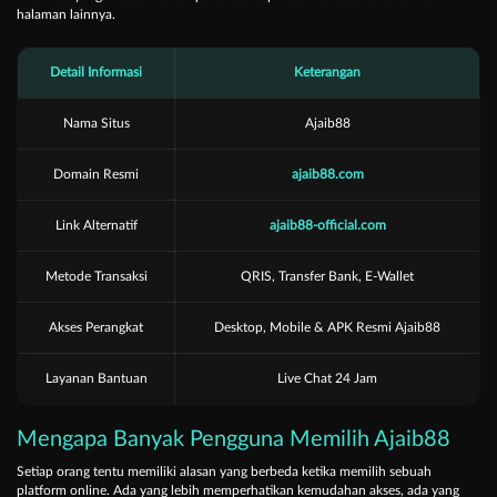
halaman lainnya.
Detail Informasi
Keterangan
Nama Situs
Ajaib88
Domain Resmi
ajaib88.com
Link Alternatif
ajaib88-official.com
Metode Transaksi
QRIS, Transfer Bank, E-Wallet
Akses Perangkat
Desktop, Mobile & APK Resmi Ajaib88
Layanan Bantuan
Live Chat 24 Jam
Mengapa Banyak Pengguna Memilih Ajaib88
Setiap orang tentu memiliki alasan yang berbeda ketika memilih sebuah
platform online. Ada yang lebih memperhatikan kemudahan akses, ada yang