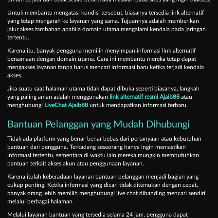
Untuk membantu mengatasi kondisi tersebut, biasanya tersedia link alternatif
yang tetap mengarah ke layanan yang sama. Tujuannya adalah memberikan
jalur akses tambahan apabila domain utama mengalami kendala pada jaringan
tertentu.
Karena itu, banyak pengguna memilih menyimpan informasi link alternatif
bersamaan dengan domain utama. Cara ini membantu mereka tetap dapat
mengakses layanan tanpa harus mencari informasi baru ketika terjadi kendala
akses.
Jika suatu saat halaman utama tidak dapat dibuka seperti biasanya, langkah
yang paling aman adalah menggunakan
link alternatif resmi Ajaib88
atau
menghubungi
LiveChat Ajaib88
untuk mendapatkan informasi terbaru.
Bantuan Pelanggan yang Mudah Dihubungi
Tidak ada platform yang benar-benar bebas dari pertanyaan atau kebutuhan
bantuan dari pengguna. Terkadang seseorang hanya ingin memastikan
informasi tertentu, sementara di waktu lain mereka mungkin membutuhkan
bantuan terkait akses akun atau penggunaan layanan.
Karena itulah keberadaan layanan bantuan pelanggan menjadi bagian yang
cukup penting. Ketika informasi yang dicari tidak ditemukan dengan cepat,
banyak orang lebih memilih menghubungi live chat dibanding mencari sendiri
melalui berbagai halaman.
Melalui layanan bantuan yang tersedia selama 24 jam, pengguna dapat