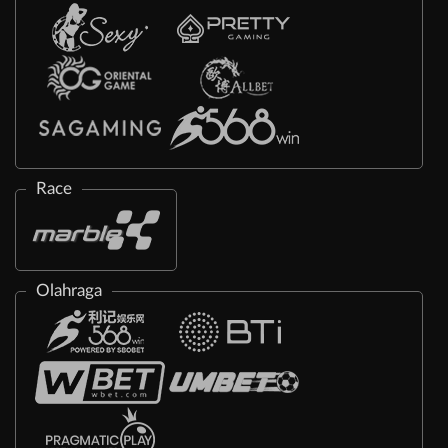
Race
Olahraga