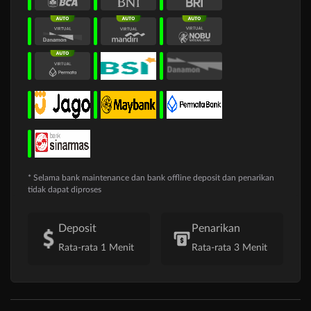
* Selama bank maintenance dan bank offline deposit dan penarikan
tidak dapat diproses
Deposit
Penarikan
Rata-rata 1 Menit
Rata-rata 3 Menit