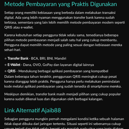
Metode Pembayaran yang Praktis Digunakan
Setiap orang memiliki kebiasaan yang berbeda dalam melakukan transaksi
digital. Ada yang lebih nyaman menggunakan transfer bank karena sudah
terbiasa, sementara yang lain lebih memilih metode pembayaran modern seperti
QRIS atau e-wallet.
Karena kebutuhan setiap pengguna tidak selalu sama, tersedianya beberapa
pilihan metode pembayaran menjadi salah satu hal yang cukup membantu.
Pengguna dapat memilih metode yang paling sesuai dengan kebiasaan mereka
sehari-hari.
⭐
Transfer Bank
- BCA, BRI, BNI, Mandiri
⭐
E-Wallet
- Dana, OVO, GoPay dan layanan digital lainnya
⭐
QRIS
- Mendukung berbagai aplikasi pembayaran yang kompatibel
Dalam beberapa tahun terakhir, penggunaan QRIS meningkat cukup pesat
karena dianggap lebih praktis. Pengguna hanya perlu melakukan pemindaian
kode melalui aplikasi pembayaran yang sudah tersedia di smartphone mereka.
Meskipun demikian, transfer bank masih menjadi pilihan yang cukup populer
karena sudah dikenal luas dan digunakan oleh berbagai kalangan.
Link Alternatif Ajaib88
Sebagian pengguna mungkin pernah mengalami kondisi ketika sebuah halaman
tidak dapat dibuka dari jaringan tertentu. Situasi seperti ini sebenarnya cukup
umum terjadi dan tidak selalu berarti ada masalah pada situs yang ingin diakses.