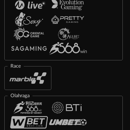
Race
Olahraga