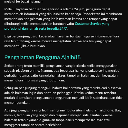
melalui berbagai halaman.
Melalui layanan bantuan yang tersedia selama 24 jam, pengguna dapat
memperoleh informasi yang dibutuhkan kapan saja. Pendekatan ini membantu
memberikan pengalaman yang lebih nyaman karena ada tempat yang dapat
dihubungi ketika membutuhkan bantuan yaitu
Customer Service yang
profesional dan ramah serta tersedia 24/7
.
Bagi pengunjung baru, keberadaan layanan bantuan juga sering memberikan
rasa lebih tenang karena mereka mengetahui bahwa ada tim yang dapat
membantu jika dibutuhkan.
Pengalaman Pengguna Ajaib88
Setiap orang tentu memiliki pengalaman yang berbeda ketika menggunakan
sebuah platform online. Namun, ada beberapa hal yang cukup sering menjadi
perhatian utama, yaitu kemudahan akses, tampilan halaman, dan kecepatan
menemukan informasi yang dibutuhkan.
Sebagian pengunjung mengaku bahwa hal pertama yang mereka cari biasanya
adalah halaman login dan bantuan pelanggan. Ketika kedua menu tersebut
mudah ditemukan, pengalaman penggunaan menjadi lebih sederhana dan tidak
membingungkan.
Ada juga pengguna yang lebih sering membuka situs melalui smartphone. Bagi
mereka, tampilan yang ringan dan responsif menjadi nilai tambah karena
halaman tetap nyaman digunakan tanpa harus memperbesar layar atau
menggeser tampilan secara berlebihan.