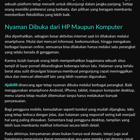
sebuah platform tetap menarik untuk dikunjungi dalam jangka panjang. Setiap
orang memiliki preferensi yang berbeda, dan pilihan yang beragam membantu
memberikan fleksibilitas yang lebih baik.
Nyaman Dibuka dari HP Maupun Komputer
Jika diperhatikan, sebagian besar aktivitas internet saat ini dilakukan melalui
smartphone. Mulai dari mencari informasi, berkomunikasi, hingga mengakses
berbagai layanan online, semuanya bisa dilakukan hanya melalui satu perangkat
yang selalu berada di genggaman.
Karena itulah banyak orang lebih memperhatikan bagaimana sebuah situs
tampil di layar ponsel dibandingkan beberapa tahun lalu. Halaman yang terlalu
berat atau sulit dinavigasi biasanya membuat pengunjung cepat meninggalkan
situs dan mencari alternatif lain yang lebih nyaman digunakan.
Ajaib88
dirancang agar tetap nyaman dibuka melalui berbagai perangkat. Baik
menggunakan smartphone Android, iPhone, tablet, maupun komputer desktop,
menu utama tetap mudah ditemukan tanpa harus melakukan banyak
penyesuaian.
Bagi pengguna mobile, kemudahan seperti tombol yang mudah dijangkau, teks
yang tetap terbaca dengan jelas, dan halaman yang responsif sering kali menjadi
hal yang paling dirasakan. Sementara bagi pengguna desktop, tampilan yang
lebih luas membantu melihat informasi secara lebih detail.
Pada akhirnya, kenyamanan akses bukan hanya soal desain, tetapi juga soal
bagaimana pengunjung dapat menemukan apa yang mereka cari dengan cepat