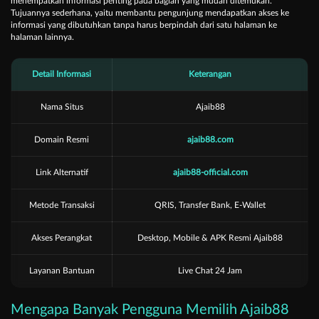
menempatkan informasi penting pada bagian yang mudah ditemukan.
Tujuannya sederhana, yaitu membantu pengunjung mendapatkan akses ke
informasi yang dibutuhkan tanpa harus berpindah dari satu halaman ke
halaman lainnya.
Detail Informasi
Keterangan
Nama Situs
Ajaib88
Domain Resmi
ajaib88.com
Link Alternatif
ajaib88-official.com
Metode Transaksi
QRIS, Transfer Bank, E-Wallet
Akses Perangkat
Desktop, Mobile & APK Resmi Ajaib88
Layanan Bantuan
Live Chat 24 Jam
Mengapa Banyak Pengguna Memilih Ajaib88