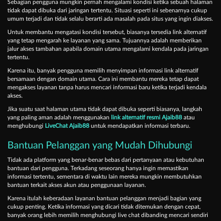
Sebagian pengguna mungkin pernah mengalami kondisi ketika sebuah halaman
tidak dapat dibuka dari jaringan tertentu. Situasi seperti ini sebenarnya cukup
umum terjadi dan tidak selalu berarti ada masalah pada situs yang ingin diakses.
Untuk membantu mengatasi kondisi tersebut, biasanya tersedia link alternatif
yang tetap mengarah ke layanan yang sama. Tujuannya adalah memberikan
jalur akses tambahan apabila domain utama mengalami kendala pada jaringan
tertentu.
Karena itu, banyak pengguna memilih menyimpan informasi link alternatif
bersamaan dengan domain utama. Cara ini membantu mereka tetap dapat
mengakses layanan tanpa harus mencari informasi baru ketika terjadi kendala
akses.
Jika suatu saat halaman utama tidak dapat dibuka seperti biasanya, langkah
yang paling aman adalah menggunakan
link alternatif resmi Ajaib88
atau
menghubungi
LiveChat Ajaib88
untuk mendapatkan informasi terbaru.
Bantuan Pelanggan yang Mudah Dihubungi
Tidak ada platform yang benar-benar bebas dari pertanyaan atau kebutuhan
bantuan dari pengguna. Terkadang seseorang hanya ingin memastikan
informasi tertentu, sementara di waktu lain mereka mungkin membutuhkan
bantuan terkait akses akun atau penggunaan layanan.
Karena itulah keberadaan layanan bantuan pelanggan menjadi bagian yang
cukup penting. Ketika informasi yang dicari tidak ditemukan dengan cepat,
banyak orang lebih memilih menghubungi live chat dibanding mencari sendiri