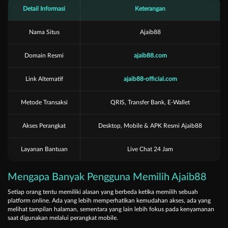
Detail Informasi
Keterangan
Nama Situs
Ajaib88
Domain Resmi
ajaib88.com
Link Alternatif
ajaib88-official.com
Metode Transaksi
QRIS, Transfer Bank, E-Wallet
Akses Perangkat
Desktop, Mobile & APK Resmi Ajaib88
Layanan Bantuan
Live Chat 24 Jam
Mengapa Banyak Pengguna Memilih Ajaib88
Setiap orang tentu memiliki alasan yang berbeda ketika memilih sebuah
platform online. Ada yang lebih memperhatikan kemudahan akses, ada yang
melihat tampilan halaman, sementara yang lain lebih fokus pada kenyamanan
saat digunakan melalui perangkat mobile.