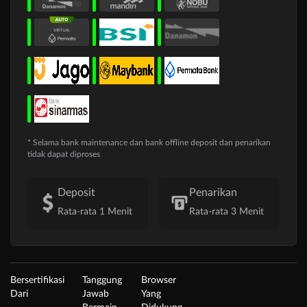
* Selama bank maintenance dan bank offline deposit dan penarikan
tidak dapat diproses
Deposit
Penarikan
Rata-rata 1 Menit
Rata-rata 3 Menit
Bersertifikasi
Tanggung
Browser
Dari
Jawab
Yang