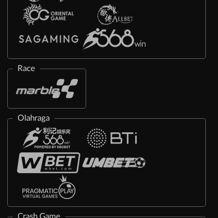
Race
Olahraga
Crash Game