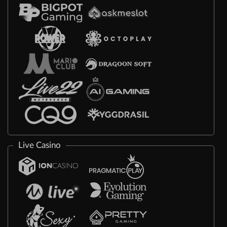
Live Casino