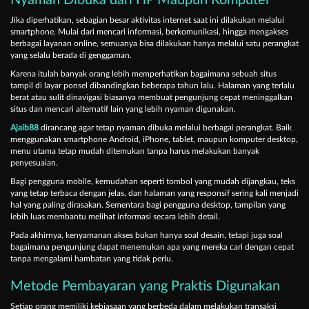
Nyaman Dibuka dari HP Maupun Komputer
Jika diperhatikan, sebagian besar aktivitas internet saat ini dilakukan melalui
smartphone. Mulai dari mencari informasi, berkomunikasi, hingga mengakses
berbagai layanan online, semuanya bisa dilakukan hanya melalui satu perangkat
yang selalu berada di genggaman.
Karena itulah banyak orang lebih memperhatikan bagaimana sebuah situs
tampil di layar ponsel dibandingkan beberapa tahun lalu. Halaman yang terlalu
berat atau sulit dinavigasi biasanya membuat pengunjung cepat meninggalkan
situs dan mencari alternatif lain yang lebih nyaman digunakan.
Ajaib88
dirancang agar tetap nyaman dibuka melalui berbagai perangkat. Baik
menggunakan smartphone Android, iPhone, tablet, maupun komputer desktop,
menu utama tetap mudah ditemukan tanpa harus melakukan banyak
penyesuaian.
Bagi pengguna mobile, kemudahan seperti tombol yang mudah dijangkau, teks
yang tetap terbaca dengan jelas, dan halaman yang responsif sering kali menjadi
hal yang paling dirasakan. Sementara bagi pengguna desktop, tampilan yang
lebih luas membantu melihat informasi secara lebih detail.
Pada akhirnya, kenyamanan akses bukan hanya soal desain, tetapi juga soal
bagaimana pengunjung dapat menemukan apa yang mereka cari dengan cepat
tanpa mengalami hambatan yang tidak perlu.
Metode Pembayaran yang Praktis Digunakan
Setiap orang memiliki kebiasaan yang berbeda dalam melakukan transaksi