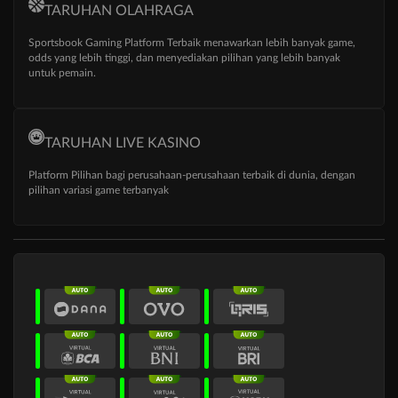
TARUHAN OLAHRAGA
Sportsbook Gaming Platform Terbaik menawarkan lebih banyak game,
odds yang lebih tinggi, dan menyediakan pilihan yang lebih banyak
untuk pemain.
TARUHAN LIVE KASINO
Platform Pilihan bagi perusahaan-perusahaan terbaik di dunia, dengan
pilihan variasi game terbanyak