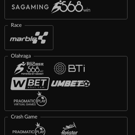
Race
Olahraga
Crash Game