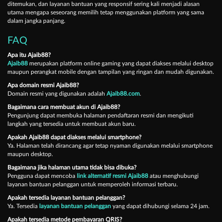
ditemukan, dan layanan bantuan yang responsif sering kali menjadi alasan
utama mengapa seseorang memilih tetap menggunakan platform yang sama
dalam jangka panjang.
FAQ
Apa itu Ajaib88?
Ajaib88
merupakan platform online gaming yang dapat diakses melalui desktop
maupun perangkat mobile dengan tampilan yang ringan dan mudah digunakan.
Apa domain resmi Ajaib88?
Domain resmi yang digunakan adalah
Ajaib88.com
.
Bagaimana cara membuat akun di Ajaib88?
Pengunjung dapat membuka halaman pendaftaran resmi dan mengikuti
langkah yang tersedia untuk membuat akun baru.
Apakah Ajaib88 dapat diakses melalui smartphone?
Ya. Halaman telah dirancang agar tetap nyaman digunakan melalui smartphone
maupun desktop.
Bagaimana jika halaman utama tidak bisa dibuka?
Pengguna dapat mencoba
link alternatif resmi Ajaib88
atau menghubungi
layanan bantuan pelanggan untuk memperoleh informasi terbaru.
Apakah tersedia layanan bantuan pelanggan?
Ya. Tersedia
layanan bantuan pelanggan
yang dapat dihubungi selama 24 jam.
Apakah tersedia metode pembayaran QRIS?