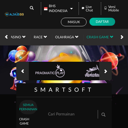
BHS
Live
Versi
Chat
Mobile
INDONESIA
DAFTAR
MASUK
LIVE CASINO
RACE
OLAHRAGA
CRASH GAME
AR
SMARTSOFT
SEMUA
PERMAINAN
CRASH
GAME