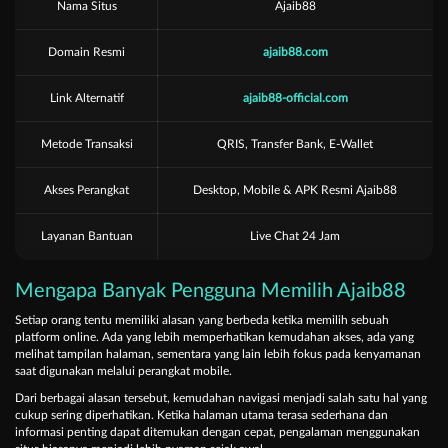
Nama Situs
Ajaib88
Domain Resmi
ajaib88.com
Link Alternatif
ajaib88-official.com
Metode Transaksi
QRIS, Transfer Bank, E-Wallet
Akses Perangkat
Desktop, Mobile & APK Resmi Ajaib88
Layanan Bantuan
Live Chat 24 Jam
Mengapa Banyak Pengguna Memilih Ajaib88
Setiap orang tentu memiliki alasan yang berbeda ketika memilih sebuah
platform online. Ada yang lebih memperhatikan kemudahan akses, ada yang
melihat tampilan halaman, sementara yang lain lebih fokus pada kenyamanan
saat digunakan melalui perangkat mobile.
Dari berbagai alasan tersebut, kemudahan navigasi menjadi salah satu hal yang
cukup sering diperhatikan. Ketika halaman utama terasa sederhana dan
informasi penting dapat ditemukan dengan cepat, pengalaman menggunakan