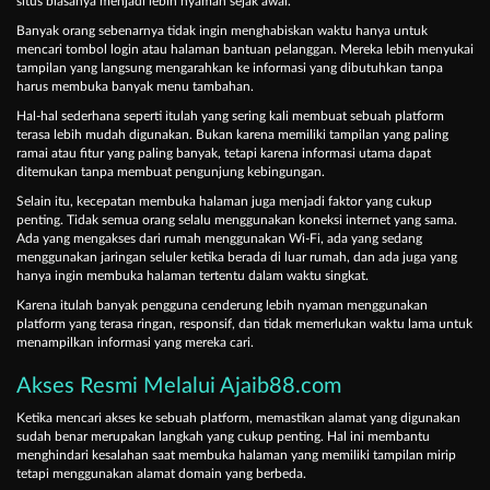
situs biasanya menjadi lebih nyaman sejak awal.
Banyak orang sebenarnya tidak ingin menghabiskan waktu hanya untuk
mencari tombol login atau halaman bantuan pelanggan. Mereka lebih menyukai
tampilan yang langsung mengarahkan ke informasi yang dibutuhkan tanpa
harus membuka banyak menu tambahan.
Hal-hal sederhana seperti itulah yang sering kali membuat sebuah platform
terasa lebih mudah digunakan. Bukan karena memiliki tampilan yang paling
ramai atau fitur yang paling banyak, tetapi karena informasi utama dapat
ditemukan tanpa membuat pengunjung kebingungan.
Selain itu, kecepatan membuka halaman juga menjadi faktor yang cukup
penting. Tidak semua orang selalu menggunakan koneksi internet yang sama.
Ada yang mengakses dari rumah menggunakan Wi-Fi, ada yang sedang
menggunakan jaringan seluler ketika berada di luar rumah, dan ada juga yang
hanya ingin membuka halaman tertentu dalam waktu singkat.
Karena itulah banyak pengguna cenderung lebih nyaman menggunakan
platform yang terasa ringan, responsif, dan tidak memerlukan waktu lama untuk
menampilkan informasi yang mereka cari.
Akses Resmi Melalui Ajaib88.com
Ketika mencari akses ke sebuah platform, memastikan alamat yang digunakan
sudah benar merupakan langkah yang cukup penting. Hal ini membantu
menghindari kesalahan saat membuka halaman yang memiliki tampilan mirip
tetapi menggunakan alamat domain yang berbeda.