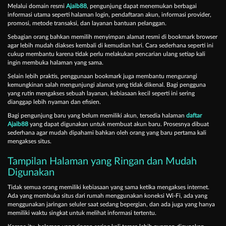
Melalui domain resmi
Ajaib88
, pengunjung dapat menemukan berbagai
informasi utama seperti halaman login, pendaftaran akun, informasi provider,
promosi, metode transaksi, dan layanan bantuan pelanggan.
Sebagian orang bahkan memilih menyimpan alamat resmi di bookmark browser
agar lebih mudah diakses kembali di kemudian hari. Cara sederhana seperti ini
cukup membantu karena tidak perlu melakukan pencarian ulang setiap kali
ingin membuka halaman yang sama.
Selain lebih praktis, penggunaan bookmark juga membantu mengurangi
kemungkinan salah mengunjungi alamat yang tidak dikenal. Bagi pengguna
yang rutin mengakses sebuah layanan, kebiasaan kecil seperti ini sering
dianggap lebih nyaman dan efisien.
Bagi pengunjung baru yang belum memiliki akun, tersedia halaman
daftar
Ajaib88
yang dapat digunakan untuk membuat akun baru. Prosesnya dibuat
sederhana agar mudah dipahami bahkan oleh orang yang baru pertama kali
mengakses situs.
Tampilan Halaman yang Ringan dan Mudah
Digunakan
Tidak semua orang memiliki kebiasaan yang sama ketika mengakses internet.
Ada yang membuka situs dari rumah menggunakan koneksi Wi-Fi, ada yang
menggunakan jaringan seluler saat sedang bepergian, dan ada juga yang hanya
memiliki waktu singkat untuk melihat informasi tertentu.