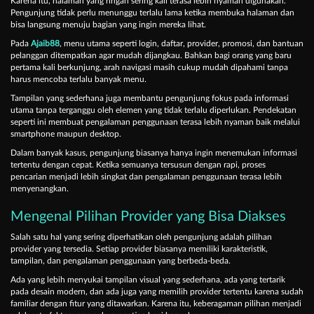
Karena itu, halaman yang ringan sering kali terasa lebih nyaman digunakan.
Pengunjung tidak perlu menunggu terlalu lama ketika membuka halaman dan
bisa langsung menuju bagian yang ingin mereka lihat.
Pada
Ajaib88
, menu utama seperti login, daftar, provider, promosi, dan bantuan
pelanggan ditempatkan agar mudah dijangkau. Bahkan bagi orang yang baru
pertama kali berkunjung, arah navigasi masih cukup mudah dipahami tanpa
harus mencoba terlalu banyak menu.
Tampilan yang sederhana juga membantu pengunjung fokus pada informasi
utama tanpa terganggu oleh elemen yang tidak terlalu diperlukan. Pendekatan
seperti ini membuat pengalaman penggunaan terasa lebih nyaman baik melalui
smartphone maupun desktop.
Dalam banyak kasus, pengunjung biasanya hanya ingin menemukan informasi
tertentu dengan cepat. Ketika semuanya tersusun dengan rapi, proses
pencarian menjadi lebih singkat dan pengalaman penggunaan terasa lebih
menyenangkan.
Mengenal Pilihan Provider yang Bisa Diakses
Salah satu hal yang sering diperhatikan oleh pengunjung adalah pilihan
provider yang tersedia. Setiap provider biasanya memiliki karakteristik,
tampilan, dan pengalaman penggunaan yang berbeda-beda.
Ada yang lebih menyukai tampilan visual yang sederhana, ada yang tertarik
pada desain modern, dan ada juga yang memilih provider tertentu karena sudah
familiar dengan fitur yang ditawarkan. Karena itu, keberagaman pilihan menjadi