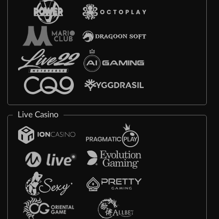
Live Casino