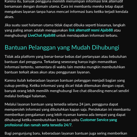
Karena itu, banyak pengguna memilih menyimpan informasi link alternatif
bersamaan dengan domain utama. Cara ini membantu mereka tetap dapat
mengakses layanan tanpa harus mencari informasi baru ketika terjadi kendala
akses.
Jika suatu saat halaman utama tidak dapat dibuka seperti biasanya, langkah
yang paling aman adalah menggunakan
link alternatif resmi Ajaib88
atau
menghubungi
LiveChat Ajaib88
untuk mendapatkan informasi terbaru.
Bantuan Pelanggan yang Mudah Dihubungi
Tidak ada platform yang benar-benar bebas dari pertanyaan atau kebutuhan
bantuan dari pengguna. Terkadang seseorang hanya ingin memastikan
informasi tertentu, sementara di waktu lain mereka mungkin membutuhkan
bantuan terkait akses akun atau penggunaan layanan.
Karena itulah keberadaan layanan bantuan pelanggan menjadi bagian yang
cukup penting. Ketika informasi yang dicari tidak ditemukan dengan cepat,
banyak orang lebih memilih menghubungi live chat dibanding mencari sendiri
melalui berbagai halaman.
Melalui layanan bantuan yang tersedia selama 24 jam, pengguna dapat
memperoleh informasi yang dibutuhkan kapan saja. Pendekatan ini membantu
memberikan pengalaman yang lebih nyaman karena ada tempat yang dapat
dihubungi ketika membutuhkan bantuan yaitu
Customer Service yang
profesional dan ramah serta tersedia 24/7
.
Bagi pengunjung baru, keberadaan layanan bantuan juga sering memberikan