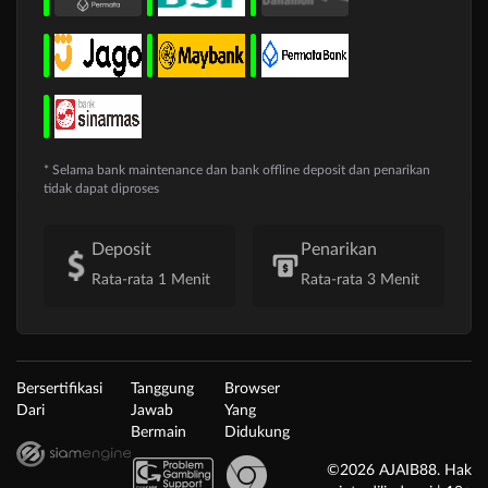
* Selama bank maintenance dan bank offline deposit dan penarikan
tidak dapat diproses
Deposit
Penarikan
Rata-rata 1 Menit
Rata-rata 3 Menit
Bersertifikasi
Tanggung
Browser
Dari
Jawab
Yang
Bermain
Didukung
©2026 AJAIB88. Hak