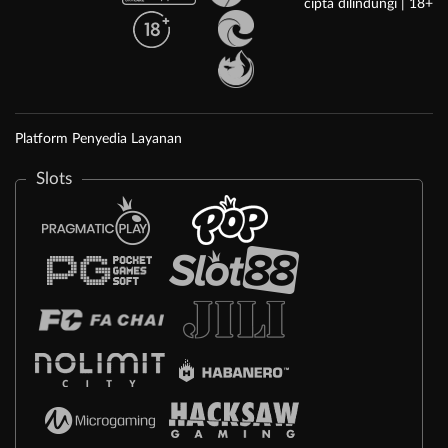
cipta dilindungi | 18+
Platform Penyedia Layanan
Slots