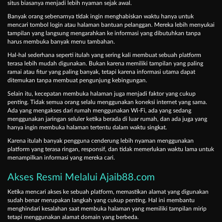
situs biasanya menjadi lebih nyaman sejak awal.
Banyak orang sebenarnya tidak ingin menghabiskan waktu hanya untuk
mencari tombol login atau halaman bantuan pelanggan. Mereka lebih menyukai
tampilan yang langsung mengarahkan ke informasi yang dibutuhkan tanpa
harus membuka banyak menu tambahan.
Hal-hal sederhana seperti itulah yang sering kali membuat sebuah platform
terasa lebih mudah digunakan. Bukan karena memiliki tampilan yang paling
ramai atau fitur yang paling banyak, tetapi karena informasi utama dapat
ditemukan tanpa membuat pengunjung kebingungan.
Selain itu, kecepatan membuka halaman juga menjadi faktor yang cukup
penting. Tidak semua orang selalu menggunakan koneksi internet yang sama.
Ada yang mengakses dari rumah menggunakan Wi-Fi, ada yang sedang
menggunakan jaringan seluler ketika berada di luar rumah, dan ada juga yang
hanya ingin membuka halaman tertentu dalam waktu singkat.
Karena itulah banyak pengguna cenderung lebih nyaman menggunakan
platform yang terasa ringan, responsif, dan tidak memerlukan waktu lama untuk
menampilkan informasi yang mereka cari.
Akses Resmi Melalui Ajaib88.com
Ketika mencari akses ke sebuah platform, memastikan alamat yang digunakan
sudah benar merupakan langkah yang cukup penting. Hal ini membantu
menghindari kesalahan saat membuka halaman yang memiliki tampilan mirip
tetapi menggunakan alamat domain yang berbeda.