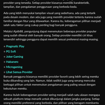
provider yang tersedia. Setiap provider biasanya memiliki karakteristik,
tampilan, dan pengalaman penggunaan yang berbeda-beda.
Ada yang lebih menyukai tampilan visual yang sederhana, ada yang tertarik
pada desain modern, dan ada juga yang memilih provider tertentu karena sudah
familiar dengan fitur yang ditawarkan. Karena itu, keberagaman pilihan menjadi
salah satu faktor yang cukup penting bagi banyak pengguna.
Melalui Ajaib88, pengunjung dapat menemukan beberapa provider populer
yang sudah dikenal oleh banyak orang. Setiap provider memiliki ciri khas
tersendiri sehingga pengguna dapat memilih sesuai preferensi masing-masing.
⭐
Pragmatic Play
⭐
PG Soft
⭐
Joker Gaming
⭐
Habanero
⭐
Microgaming
⭐
Lihat Semua Provider
Banyak pengguna biasanya memiliki provider favorit yang lebih sering mereka
buka dibanding yang lain. Namun, tidak sedikit juga yang senang mencoba
berbagai pilihan untuk menemukan pengalaman yang paling sesuai dengan
kebutuhan mereka.
Karena itulah keberagaman provider sering menjadi salah satu alasan mengapa
sebuah platform tetap menarik untuk dikunjungi dalam jangka panjang. Setiap
orang memiliki preferensi yang berbeda, dan pilihan yang beragam membantu