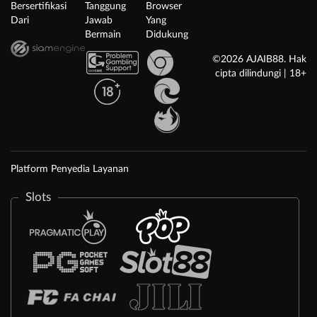
Bersertifikasi
Tanggung
Browser
Dari
Jawab
Yang
Bermain
Didukung
©2026 AJAIB88. Hak
cipta dilindungi | 18+
Platform Penyedia Layanan
Slots