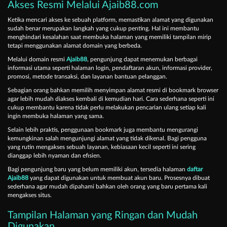
Akses Resmi Melalui Ajaib88.com
Ketika mencari akses ke sebuah platform, memastikan alamat yang digunakan
sudah benar merupakan langkah yang cukup penting. Hal ini membantu
menghindari kesalahan saat membuka halaman yang memiliki tampilan mirip
tetapi menggunakan alamat domain yang berbeda.
Melalui domain resmi
Ajaib88
, pengunjung dapat menemukan berbagai
informasi utama seperti halaman login, pendaftaran akun, informasi provider,
promosi, metode transaksi, dan layanan bantuan pelanggan.
Sebagian orang bahkan memilih menyimpan alamat resmi di bookmark browser
agar lebih mudah diakses kembali di kemudian hari. Cara sederhana seperti ini
cukup membantu karena tidak perlu melakukan pencarian ulang setiap kali
ingin membuka halaman yang sama.
Selain lebih praktis, penggunaan bookmark juga membantu mengurangi
kemungkinan salah mengunjungi alamat yang tidak dikenal. Bagi pengguna
yang rutin mengakses sebuah layanan, kebiasaan kecil seperti ini sering
dianggap lebih nyaman dan efisien.
Bagi pengunjung baru yang belum memiliki akun, tersedia halaman
daftar
Ajaib88
yang dapat digunakan untuk membuat akun baru. Prosesnya dibuat
sederhana agar mudah dipahami bahkan oleh orang yang baru pertama kali
mengakses situs.
Tampilan Halaman yang Ringan dan Mudah
Digunakan