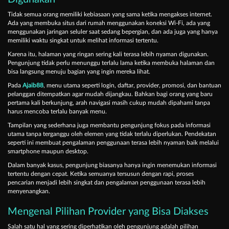
Tidak semua orang memiliki kebiasaan yang sama ketika mengakses internet.
Ada yang membuka situs dari rumah menggunakan koneksi Wi-Fi, ada yang
menggunakan jaringan seluler saat sedang bepergian, dan ada juga yang hanya
memiliki waktu singkat untuk melihat informasi tertentu.
Karena itu, halaman yang ringan sering kali terasa lebih nyaman digunakan.
Pengunjung tidak perlu menunggu terlalu lama ketika membuka halaman dan
bisa langsung menuju bagian yang ingin mereka lihat.
Pada
Ajaib88
, menu utama seperti login, daftar, provider, promosi, dan bantuan
pelanggan ditempatkan agar mudah dijangkau. Bahkan bagi orang yang baru
pertama kali berkunjung, arah navigasi masih cukup mudah dipahami tanpa
harus mencoba terlalu banyak menu.
Tampilan yang sederhana juga membantu pengunjung fokus pada informasi
utama tanpa terganggu oleh elemen yang tidak terlalu diperlukan. Pendekatan
seperti ini membuat pengalaman penggunaan terasa lebih nyaman baik melalui
smartphone maupun desktop.
Dalam banyak kasus, pengunjung biasanya hanya ingin menemukan informasi
tertentu dengan cepat. Ketika semuanya tersusun dengan rapi, proses
pencarian menjadi lebih singkat dan pengalaman penggunaan terasa lebih
menyenangkan.
Mengenal Pilihan Provider yang Bisa Diakses
Salah satu hal yang sering diperhatikan oleh pengunjung adalah pilihan