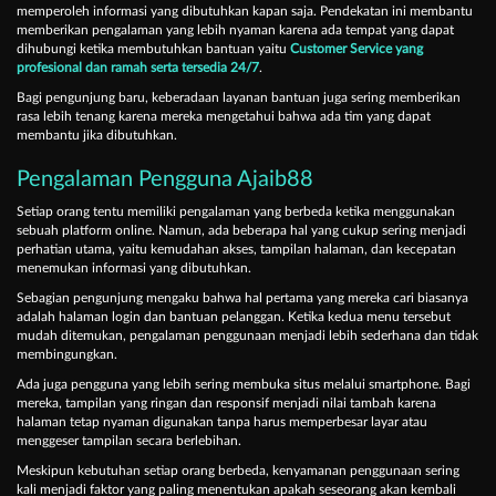
memperoleh informasi yang dibutuhkan kapan saja. Pendekatan ini membantu
memberikan pengalaman yang lebih nyaman karena ada tempat yang dapat
dihubungi ketika membutuhkan bantuan yaitu
Customer Service yang
profesional dan ramah serta tersedia 24/7
.
Bagi pengunjung baru, keberadaan layanan bantuan juga sering memberikan
rasa lebih tenang karena mereka mengetahui bahwa ada tim yang dapat
membantu jika dibutuhkan.
Pengalaman Pengguna Ajaib88
Setiap orang tentu memiliki pengalaman yang berbeda ketika menggunakan
sebuah platform online. Namun, ada beberapa hal yang cukup sering menjadi
perhatian utama, yaitu kemudahan akses, tampilan halaman, dan kecepatan
menemukan informasi yang dibutuhkan.
Sebagian pengunjung mengaku bahwa hal pertama yang mereka cari biasanya
adalah halaman login dan bantuan pelanggan. Ketika kedua menu tersebut
mudah ditemukan, pengalaman penggunaan menjadi lebih sederhana dan tidak
membingungkan.
Ada juga pengguna yang lebih sering membuka situs melalui smartphone. Bagi
mereka, tampilan yang ringan dan responsif menjadi nilai tambah karena
halaman tetap nyaman digunakan tanpa harus memperbesar layar atau
menggeser tampilan secara berlebihan.
Meskipun kebutuhan setiap orang berbeda, kenyamanan penggunaan sering
kali menjadi faktor yang paling menentukan apakah seseorang akan kembali