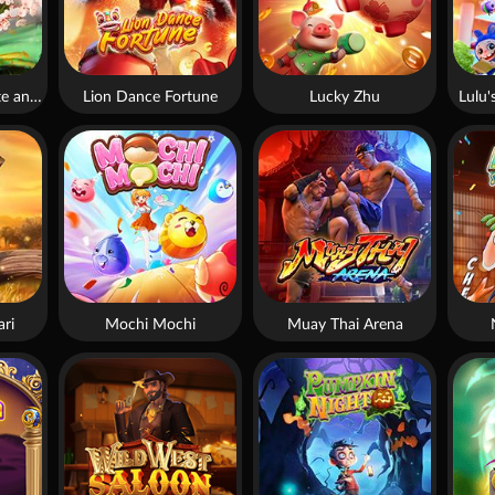
Legend of the White and Green Snake
Lion Dance Fortune
Lucky Zhu
Lulu'
ri
Mochi Mochi
Muay Thai Arena