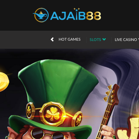
HOT GAMES
SLOTS
LIVE CASINO