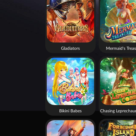
Gladiators
Mermaid's Treas
Bikini Babes