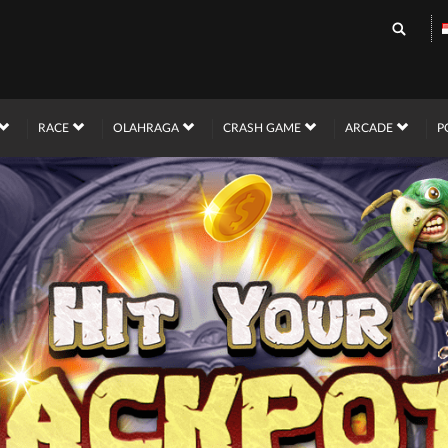
RACE
OLAHRAGA
CRASH GAME
ARCADE
P