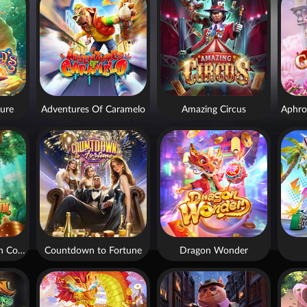
ure
Adventures Of Caramelo
Amazing Circus
Chasing Leprechaun Coins
Countdown to Fortune
Dragon Wonder