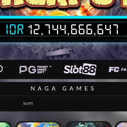
IDR
12,744,666,647
NAGA GAMES
SLOTS