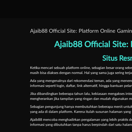
Ajaib88 Official Site: Platform Online G
Ajaib88 Official Sit
Situs Res
Ketika mencari sebuah platform online, sebagian besar orang sebe
masih bisa diakses dengan normal. Hal yang sama juga sering terj
Ada yang mengenalnya dari rekomendasi teman, ada yang menemuk
informasi seperti login, daftar, link alternatif, hingga bantuan p
Jika dibandingkan beberapa tahun lalu, kebiasaan mengakses inte
mengherankan jika tampilan yang ringan dan mudah digunakan men
Sebagian pengunjung hanya membutuhkan beberapa menit untuk me
yang ada di dalam platform. Karena itulah susunan halaman yang s
Ajaib88 mencoba menghadirkan pengalaman yang lebih praktis 
informasi yang dibutuhkan tanpa harus berpindah dari satu halam