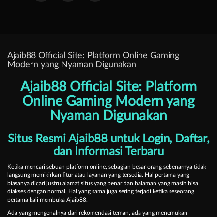
Ajaib88 Official Site: Platform Online Gaming
Modern yang Nyaman Digunakan
Ajaib88 Official Site: Platform
Online Gaming Modern yang
Nyaman Digunakan
Situs Resmi Ajaib88 untuk Login, Daftar,
dan Informasi Terbaru
Ketika mencari sebuah platform online, sebagian besar orang sebenarnya tidak
langsung memikirkan fitur atau layanan yang tersedia. Hal pertama yang
biasanya dicari justru alamat situs yang benar dan halaman yang masih bisa
diakses dengan normal. Hal yang sama juga sering terjadi ketika seseorang
pertama kali membuka Ajaib88.
Ada yang mengenalnya dari rekomendasi teman, ada yang menemukan