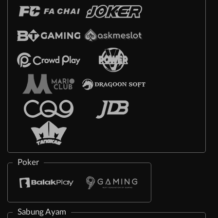
Poker
Sabung Ayam