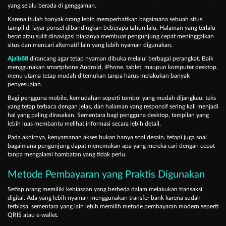
yang selalu berada di genggaman.
Karena itulah banyak orang lebih memperhatikan bagaimana sebuah situs
tampil di layar ponsel dibandingkan beberapa tahun lalu. Halaman yang terlalu
berat atau sulit dinavigasi biasanya membuat pengunjung cepat meninggalkan
situs dan mencari alternatif lain yang lebih nyaman digunakan.
Ajaib88
dirancang agar tetap nyaman dibuka melalui berbagai perangkat. Baik
menggunakan smartphone Android, iPhone, tablet, maupun komputer desktop,
menu utama tetap mudah ditemukan tanpa harus melakukan banyak
penyesuaian.
Bagi pengguna mobile, kemudahan seperti tombol yang mudah dijangkau, teks
yang tetap terbaca dengan jelas, dan halaman yang responsif sering kali menjadi
hal yang paling dirasakan. Sementara bagi pengguna desktop, tampilan yang
lebih luas membantu melihat informasi secara lebih detail.
Pada akhirnya, kenyamanan akses bukan hanya soal desain, tetapi juga soal
bagaimana pengunjung dapat menemukan apa yang mereka cari dengan cepat
tanpa mengalami hambatan yang tidak perlu.
Metode Pembayaran yang Praktis Digunakan
Setiap orang memiliki kebiasaan yang berbeda dalam melakukan transaksi
digital. Ada yang lebih nyaman menggunakan transfer bank karena sudah
terbiasa, sementara yang lain lebih memilih metode pembayaran modern seperti
QRIS atau e-wallet.