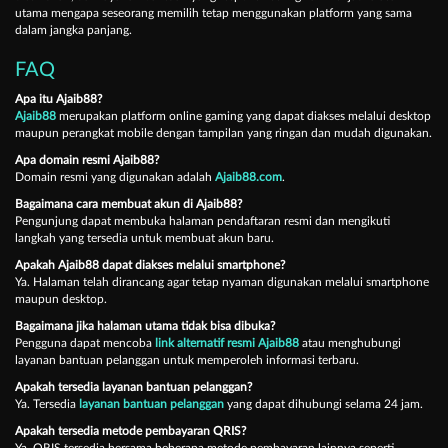
utama mengapa seseorang memilih tetap menggunakan platform yang sama
dalam jangka panjang.
FAQ
Apa itu Ajaib88?
Ajaib88
merupakan platform online gaming yang dapat diakses melalui desktop
maupun perangkat mobile dengan tampilan yang ringan dan mudah digunakan.
Apa domain resmi Ajaib88?
Domain resmi yang digunakan adalah
Ajaib88.com
.
Bagaimana cara membuat akun di Ajaib88?
Pengunjung dapat membuka halaman pendaftaran resmi dan mengikuti
langkah yang tersedia untuk membuat akun baru.
Apakah Ajaib88 dapat diakses melalui smartphone?
Ya. Halaman telah dirancang agar tetap nyaman digunakan melalui smartphone
maupun desktop.
Bagaimana jika halaman utama tidak bisa dibuka?
Pengguna dapat mencoba
link alternatif resmi Ajaib88
atau menghubungi
layanan bantuan pelanggan untuk memperoleh informasi terbaru.
Apakah tersedia layanan bantuan pelanggan?
Ya. Tersedia
layanan bantuan pelanggan
yang dapat dihubungi selama 24 jam.
Apakah tersedia metode pembayaran QRIS?
Ya. QRIS tersedia bersama beberapa metode pembayaran lainnya seperti