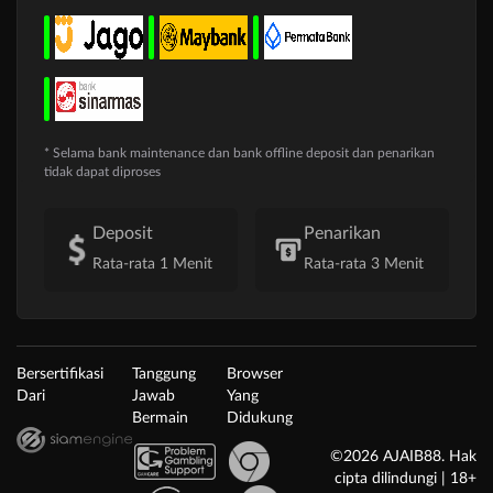
* Selama bank maintenance dan bank offline deposit dan penarikan
tidak dapat diproses
Deposit
Penarikan
Rata-rata 1 Menit
Rata-rata 3 Menit
Bersertifikasi
Tanggung
Browser
Dari
Jawab
Yang
Bermain
Didukung
©2026 AJAIB88. Hak
cipta dilindungi | 18+