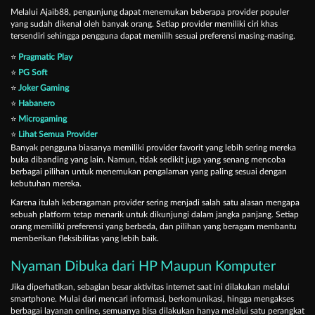
Melalui Ajaib88, pengunjung dapat menemukan beberapa provider populer
yang sudah dikenal oleh banyak orang. Setiap provider memiliki ciri khas
tersendiri sehingga pengguna dapat memilih sesuai preferensi masing-masing.
⭐
Pragmatic Play
⭐
PG Soft
⭐
Joker Gaming
⭐
Habanero
⭐
Microgaming
⭐
Lihat Semua Provider
Banyak pengguna biasanya memiliki provider favorit yang lebih sering mereka
buka dibanding yang lain. Namun, tidak sedikit juga yang senang mencoba
berbagai pilihan untuk menemukan pengalaman yang paling sesuai dengan
kebutuhan mereka.
Karena itulah keberagaman provider sering menjadi salah satu alasan mengapa
sebuah platform tetap menarik untuk dikunjungi dalam jangka panjang. Setiap
orang memiliki preferensi yang berbeda, dan pilihan yang beragam membantu
memberikan fleksibilitas yang lebih baik.
Nyaman Dibuka dari HP Maupun Komputer
Jika diperhatikan, sebagian besar aktivitas internet saat ini dilakukan melalui
smartphone. Mulai dari mencari informasi, berkomunikasi, hingga mengakses
berbagai layanan online, semuanya bisa dilakukan hanya melalui satu perangkat