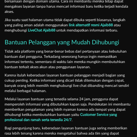
bersamaan dengan domain utama. Cara ini membantu mereka tetap dapat
mengakses layanan tanpa harus mencari informasi baru ketika terjadi kendala
akses.
Jika suatu saat halaman utama tidak dapat dibuka seperti biasanya, langkah
yang paling aman adalah menggunakan
link alternatif resmi Ajaib88
atau
menghubungi
LiveChat Ajaib88
untuk mendapatkan informasi terbaru.
Bantuan Pelanggan yang Mudah Dihubungi
Tidak ada platform yang benar-benar bebas dari pertanyaan atau kebutuhan
bantuan dari pengguna. Terkadang seseorang hanya ingin memastikan
informasi tertentu, sementara di waktu lain mereka mungkin membutuhkan
bantuan terkait akses akun atau penggunaan layanan.
Karena itulah keberadaan layanan bantuan pelanggan menjadi bagian yang
cukup penting. Ketika informasi yang dicari tidak ditemukan dengan cepat,
banyak orang lebih memilih menghubungi live chat dibanding mencari sendiri
melalui berbagai halaman.
Melalui layanan bantuan yang tersedia selama 24 jam, pengguna dapat
memperoleh informasi yang dibutuhkan kapan saja. Pendekatan ini membantu
memberikan pengalaman yang lebih nyaman karena ada tempat yang dapat
dihubungi ketika membutuhkan bantuan yaitu
Customer Service yang
profesional dan ramah serta tersedia 24/7
.
Bagi pengunjung baru, keberadaan layanan bantuan juga sering memberikan
rasa lebih tenang karena mereka mengetahui bahwa ada tim yang dapat