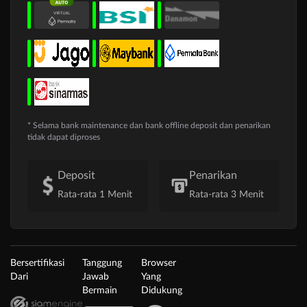
* Selama bank maintenance dan bank offline deposit dan penarikan
tidak dapat diproses
Deposit
Penarikan
Rata-rata 1 Menit
Rata-rata 3 Menit
Bersertifikasi
Tanggung
Browser
Dari
Jawab
Yang
Bermain
Didukung