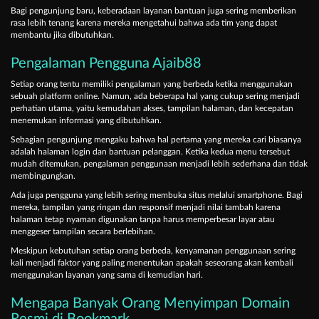
Bagi pengunjung baru, keberadaan layanan bantuan juga sering memberikan
rasa lebih tenang karena mereka mengetahui bahwa ada tim yang dapat
membantu jika dibutuhkan.
Pengalaman Pengguna Ajaib88
Setiap orang tentu memiliki pengalaman yang berbeda ketika menggunakan
sebuah platform online. Namun, ada beberapa hal yang cukup sering menjadi
perhatian utama, yaitu kemudahan akses, tampilan halaman, dan kecepatan
menemukan informasi yang dibutuhkan.
Sebagian pengunjung mengaku bahwa hal pertama yang mereka cari biasanya
adalah halaman login dan bantuan pelanggan. Ketika kedua menu tersebut
mudah ditemukan, pengalaman penggunaan menjadi lebih sederhana dan tidak
membingungkan.
Ada juga pengguna yang lebih sering membuka situs melalui smartphone. Bagi
mereka, tampilan yang ringan dan responsif menjadi nilai tambah karena
halaman tetap nyaman digunakan tanpa harus memperbesar layar atau
menggeser tampilan secara berlebihan.
Meskipun kebutuhan setiap orang berbeda, kenyamanan penggunaan sering
kali menjadi faktor yang paling menentukan apakah seseorang akan kembali
menggunakan layanan yang sama di kemudian hari.
Mengapa Banyak Orang Menyimpan Domain
Resmi di Bookmark