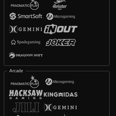
Arcade