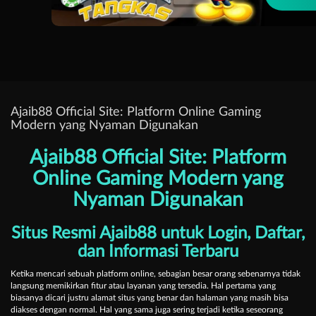
Ajaib88 Official Site: Platform Online Gaming
Modern yang Nyaman Digunakan
Ajaib88 Official Site: Platform
Online Gaming Modern yang
Nyaman Digunakan
Situs Resmi Ajaib88 untuk Login, Daftar,
dan Informasi Terbaru
Ketika mencari sebuah platform online, sebagian besar orang sebenarnya tidak
langsung memikirkan fitur atau layanan yang tersedia. Hal pertama yang
biasanya dicari justru alamat situs yang benar dan halaman yang masih bisa
diakses dengan normal. Hal yang sama juga sering terjadi ketika seseorang