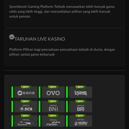
Sportsbook Gaming Platform Terbaik menawarkan lebih banyak game,
odds yang lebih tinggi, dan menyediakan pilihan yang lebih banyak
untuk pemain.
TARUHAN LIVE KASINO
Platform Pilihan bagi perusahaan-perusahaan terbaik di dunia, dengan
pilihan variasi game terbanyak