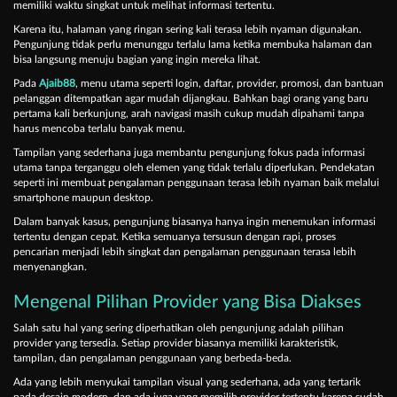
memiliki waktu singkat untuk melihat informasi tertentu.
Karena itu, halaman yang ringan sering kali terasa lebih nyaman digunakan.
Pengunjung tidak perlu menunggu terlalu lama ketika membuka halaman dan
bisa langsung menuju bagian yang ingin mereka lihat.
Pada
Ajaib88
, menu utama seperti login, daftar, provider, promosi, dan bantuan
pelanggan ditempatkan agar mudah dijangkau. Bahkan bagi orang yang baru
pertama kali berkunjung, arah navigasi masih cukup mudah dipahami tanpa
harus mencoba terlalu banyak menu.
Tampilan yang sederhana juga membantu pengunjung fokus pada informasi
utama tanpa terganggu oleh elemen yang tidak terlalu diperlukan. Pendekatan
seperti ini membuat pengalaman penggunaan terasa lebih nyaman baik melalui
smartphone maupun desktop.
Dalam banyak kasus, pengunjung biasanya hanya ingin menemukan informasi
tertentu dengan cepat. Ketika semuanya tersusun dengan rapi, proses
pencarian menjadi lebih singkat dan pengalaman penggunaan terasa lebih
menyenangkan.
Mengenal Pilihan Provider yang Bisa Diakses
Salah satu hal yang sering diperhatikan oleh pengunjung adalah pilihan
provider yang tersedia. Setiap provider biasanya memiliki karakteristik,
tampilan, dan pengalaman penggunaan yang berbeda-beda.
Ada yang lebih menyukai tampilan visual yang sederhana, ada yang tertarik
pada desain modern, dan ada juga yang memilih provider tertentu karena sudah