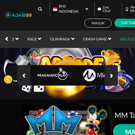
BHS
Live
Ver
Chat
Mo
INDONESIA
DAFTAR
MASUK
E CASINO
RACE
OLAHRAGA
CRASH GAME
ARCAD
MM Ta
MA