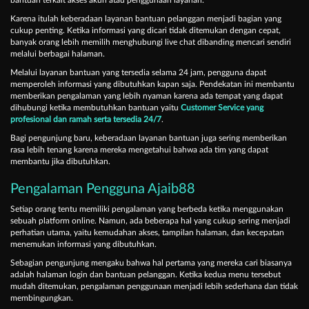
bantuan terkait akses akun atau penggunaan layanan.
Karena itulah keberadaan layanan bantuan pelanggan menjadi bagian yang
cukup penting. Ketika informasi yang dicari tidak ditemukan dengan cepat,
banyak orang lebih memilih menghubungi live chat dibanding mencari sendiri
melalui berbagai halaman.
Melalui layanan bantuan yang tersedia selama 24 jam, pengguna dapat
memperoleh informasi yang dibutuhkan kapan saja. Pendekatan ini membantu
memberikan pengalaman yang lebih nyaman karena ada tempat yang dapat
dihubungi ketika membutuhkan bantuan yaitu
Customer Service yang
profesional dan ramah serta tersedia 24/7
.
Bagi pengunjung baru, keberadaan layanan bantuan juga sering memberikan
rasa lebih tenang karena mereka mengetahui bahwa ada tim yang dapat
membantu jika dibutuhkan.
Pengalaman Pengguna Ajaib88
Setiap orang tentu memiliki pengalaman yang berbeda ketika menggunakan
sebuah platform online. Namun, ada beberapa hal yang cukup sering menjadi
perhatian utama, yaitu kemudahan akses, tampilan halaman, dan kecepatan
menemukan informasi yang dibutuhkan.
Sebagian pengunjung mengaku bahwa hal pertama yang mereka cari biasanya
adalah halaman login dan bantuan pelanggan. Ketika kedua menu tersebut
mudah ditemukan, pengalaman penggunaan menjadi lebih sederhana dan tidak
membingungkan.