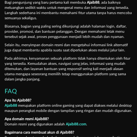
Bagi pengunjung yang baru pertama kali membuka
Ajaib88
, ada baiknya
meluangkan sedikit waktu untuk mengenal menu dan informasi yang tersedia.
Langkah sederhana ini membantu memahami fitur utama tanpa harus mencoba
semuanya sekaligus.
Biasanya, bagian yang paling sering dikunjungi adalah halaman login, daftar,
provider, promosi, dan bantuan pelanggan. Dengan memahami letak menu
tersebut sejak awal, proses penggunaan menjadi lebih mudah dan nyaman.
Selain itu, menyimpan domain resmi dan mengetahui informasi link alternatif
juga dapat membantu apabila suatu saat diperlukan akses melalui jalur lain.
Pada akhirnya, kenyamanan sebuah platform tidak hanya ditentukan oleh fitur
yang tersedia. Kemudahan akses, navigasi yang jelas, informasi yang mudah
ditemukan, dan layanan bantuan yang responsif sering kali menjadi alasan
utama mengapa seseorang memilih tetap menggunakan platform yang sama
dalam jangka panjang.
FAQ
Apa itu Ajaib88?
Ajaib88
merupakan platform online gaming yang dapat diakses melalui desktop
maupun perangkat mobile dengan tampilan yang ringan dan mudah digunakan.
Apa domain resmi Ajaib88?
Domain resmi yang digunakan adalah
Ajaib88.com
.
Bagaimana cara membuat akun di Ajaib88?