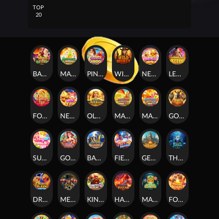
TOP
20
BANDITO RETURNS
MAHJONG 5 DRAGONS
PINATA 1000
WILD BOUNTY
NEKO X NEKO
LEGACY OF AZTEC
FORTUNE TRIO
NEKO TITAN
OLYMPUS APOLLO
MAHJONG WAYS 3+
MAHJONG WAYS 3
GOLDEN RHINO
SUGAR HIGH5
GOLDEN ISLAND
BATTLE OF ALLIANCE
FIERY BOXING
GEMS MINER
THRONE OF POSEIDON
DRAGON TIGER SHOWDOWN
MEGA ACE
KING'S REALM
HAMMER OF VULCAN
MASTER OF GOLD MINER 2
FORTUNE HORSES