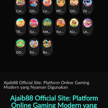
Color Bingo
GOVERNMENT DISCO 2
LUCKY TIGER
PICHU PICHU
GOD OF FORTUNE 2
DJ SEAL
TREASURES OF EGYPT
SUGAR FRENZY
MASTER OF GOLD MINER
Fortune Lion
KUNG FU LEOPARD
LABUBY
GOLDEN LEGEND
SUPREME ACE
Book of Egypt
Ajaib88 Official Site: Platform Online Gaming
Modern yang Nyaman Digunakan
Ajaib88 Official Site: Platform
Online Gaming Modern yang