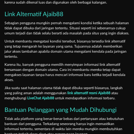
karena sudah dikenal luas dan digunakan oleh berbagai kalangan.
Link Alternatif Ajaib88
Sebagian pengguna mungkin pernah mengalami kondisi ketika sebuah halaman
tidak dapat dibuka dari jaringan tertentu. Situasi seperti ini sebenarnya cukup
umum terjadi dan tidak selalu berarti ada masalah pada situs yang ingin diakses.
Untuk membantu mengatasi kondisi tersebut, biasanya tersedia link alternatif
yang tetap mengarah ke layanan yang sama. Tujuannya adalah memberikan
jalur akses tambahan apabila domain utama mengalami kendala pada jaringan
tertentu.
Karena itu, banyak pengguna memilih menyimpan informasi link alternatif
bersamaan dengan domain utama. Cara ini membantu mereka tetap dapat
mengakses layanan tanpa harus mencari informasi baru ketika terjadi kendala
akses.
Jika suatu saat halaman utama tidak dapat dibuka seperti biasanya, langkah
yang paling aman adalah menggunakan
link alternatif resmi Ajaib88
atau
menghubungi
LiveChat Ajaib88
untuk mendapatkan informasi terbaru.
Bantuan Pelanggan yang Mudah Dihubungi
Tidak ada platform yang benar-benar bebas dari pertanyaan atau kebutuhan
bantuan dari pengguna. Terkadang seseorang hanya ingin memastikan
informasi tertentu, sementara di waktu lain mereka mungkin membutuhkan