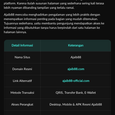
platform. Karena itulah susunan halaman yang sederhana sering kali terasa
lebih nyaman dibanding tampilan yang terlalu ramai.
Ajaib88 mencoba menghadirkan pengalaman yang lebih praktis dengan
menempatkan informasi penting pada bagian yang mudah ditemukan.
Tujuannya sederhana, yaitu membantu pengunjung mendapatkan akses ke
informasi yang dibutuhkan tanpa harus berpindah dari satu halaman ke
halaman lainnya.
Detail Informasi
Keterangan
Nama Situs
Ajaib88
Domain Resmi
ajaib88.com
Link Alternatif
ajaib88-official.com
Metode Transaksi
QRIS, Transfer Bank, E-Wallet
Akses Perangkat
Desktop, Mobile & APK Resmi Ajaib88