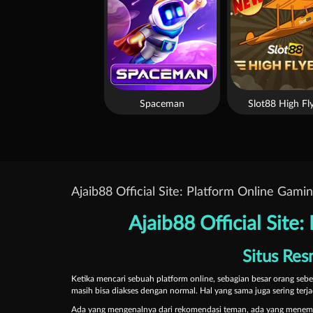
Spaceman
Slot88 High Fl
Ajaib88 Official Site: Platform Online G
Ajaib88 Official Sit
Situs Res
Ketika mencari sebuah platform online, sebagian besar orang sebe
masih bisa diakses dengan normal. Hal yang sama juga sering terj
Ada yang mengenalnya dari rekomendasi teman, ada yang menemuk