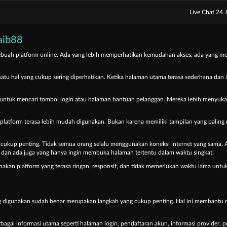
Live Chat 24 
aib88
sebuah platform online. Ada yang lebih memperhatikan kemudahan akses, ada yang mel
 satu hal yang cukup sering diperhatikan. Ketika halaman utama terasa sederhana da
untuk mencari tombol login atau halaman bantuan pelanggan. Mereka lebih menyuka
 platform terasa lebih mudah digunakan. Bukan karena memiliki tampilan yang paling r
g cukup penting. Tidak semua orang selalu menggunakan koneksi internet yang sama
, dan ada juga yang hanya ingin membuka halaman tertentu dalam waktu singkat.
kan platform yang terasa ringan, responsif, dan tidak memerlukan waktu lama untuk
ng digunakan sudah benar merupakan langkah yang cukup penting. Hal ini membantu
gai informasi utama seperti halaman login, pendaftaran akun, informasi provider, p