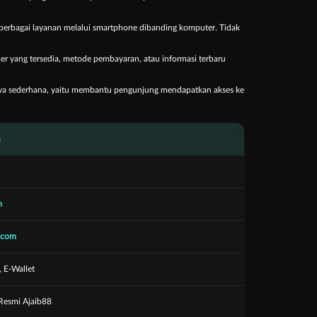
 berbagai layanan melalui smartphone dibanding komputer. Tidak
r yang tersedia, metode pembayaran, atau informasi terbaru
ya sederhana, yaitu membantu pengunjung mendapatkan akses ke
n
m
l.com
, E-Wallet
Resmi Ajaib88