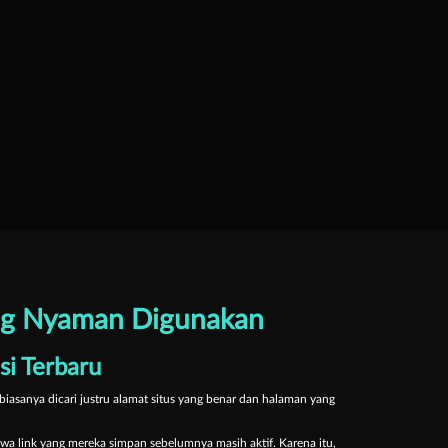
yang Nyaman Digunakan
si Terbaru
biasanya dicari justru alamat situs yang benar dan halaman yang
 link yang mereka simpan sebelumnya masih aktif. Karena itu,