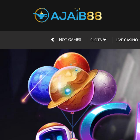
HOT GAMES
SLOTS
LIVE CASINO