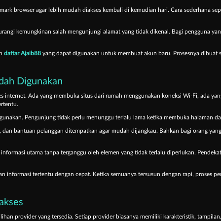
rk browser agar lebih mudah diakses kembali di kemudian hari. Cara sederhana sep
angi kemungkinan salah mengunjungi alamat yang tidak dikenal. Bagi pengguna yang r
an
daftar Ajaib88
yang dapat digunakan untuk membuat akun baru. Prosesnya dibuat 
dah Digunakan
s internet. Ada yang membuka situs dari rumah menggunakan koneksi Wi-Fi, ada yang
rtentu.
 digunakan. Pengunjung tidak perlu menunggu terlalu lama ketika membuka halaman da
osi, dan bantuan pelanggan ditempatkan agar mudah dijangkau. Bahkan bagi orang yan
formasi utama tanpa terganggu oleh elemen yang tidak terlalu diperlukan. Pendeka
informasi tertentu dengan cepat. Ketika semuanya tersusun dengan rapi, proses pe
iakses
ilihan provider yang tersedia. Setiap provider biasanya memiliki karakteristik, tamp