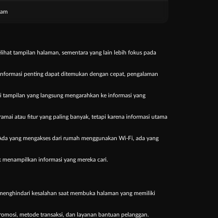
Jam
ihat tampilan halaman, sementara yang lain lebih fokus pada
n informasi penting dapat ditemukan dengan cepat, pengalaman
i tampilan yang langsung mengarahkan ke informasi yang
amai atau fitur yang paling banyak, tetapi karena informasi utama
. Ada yang mengakses dari rumah menggunakan Wi-Fi, ada yang
 menampilkan informasi yang mereka cari.
 menghindari kesalahan saat membuka halaman yang memiliki
romosi, metode transaksi, dan layanan bantuan pelanggan.