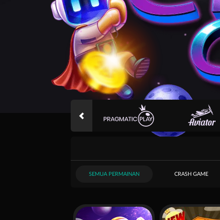
SEMUA PERMAINAN
CRASH GAME