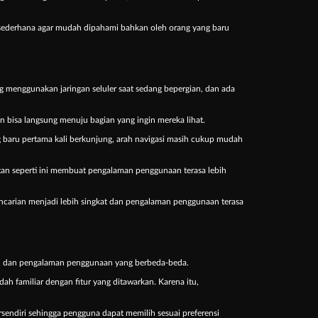
sederhana agar mudah dipahami bahkan oleh orang yang baru
 menggunakan jaringan seluler saat sedang bepergian, dan ada
n bisa langsung menuju bagian yang ingin mereka lihat.
g baru pertama kali berkunjung, arah navigasi masih cukup mudah
tan seperti ini membuat pengalaman penggunaan terasa lebih
ncarian menjadi lebih singkat dan pengalaman penggunaan terasa
ilan, dan pengalaman penggunaan yang berbeda-beda.
ah familiar dengan fitur yang ditawarkan. Karena itu,
sendiri sehingga pengguna dapat memilih sesuai preferensi