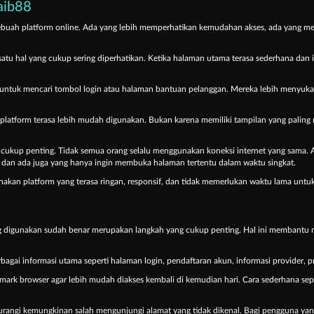
aib88
sebuah platform online. Ada yang lebih memperhatikan kemudahan akses, ada yang mel
 satu hal yang cukup sering diperhatikan. Ketika halaman utama terasa sederhana da
untuk mencari tombol login atau halaman bantuan pelanggan. Mereka lebih menyuka
 platform terasa lebih mudah digunakan. Bukan karena memiliki tampilan yang paling r
g cukup penting. Tidak semua orang selalu menggunakan koneksi internet yang sama
, dan ada juga yang hanya ingin membuka halaman tertentu dalam waktu singkat.
kan platform yang terasa ringan, responsif, dan tidak memerlukan waktu lama untuk
ng digunakan sudah benar merupakan langkah yang cukup penting. Hal ini membantu
gai informasi utama seperti halaman login, pendaftaran akun, informasi provider, p
rk browser agar lebih mudah diakses kembali di kemudian hari. Cara sederhana sep
angi kemungkinan salah mengunjungi alamat yang tidak dikenal. Bagi pengguna yang r