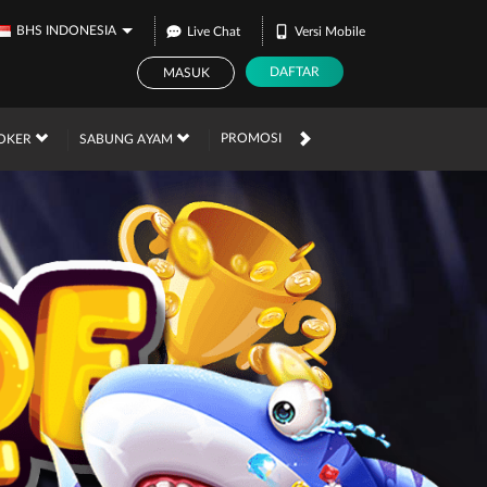
BHS INDONESIA
Live Chat
Versi Mobile
DAFTAR
MASUK
PROMOSI
OKER
SABUNG AYAM