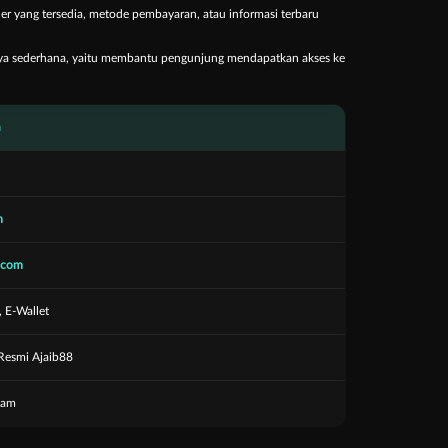
r yang tersedia, metode pembayaran, atau informasi terbaru
ya sederhana, yaitu membantu pengunjung mendapatkan akses ke
n
m
l.com
, E-Wallet
Resmi Ajaib88
Jam