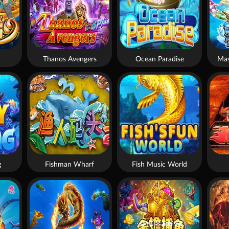
Thanos Avengers
Ocean Paradise
Mas
g
Fishman Wharf
Fish Music World