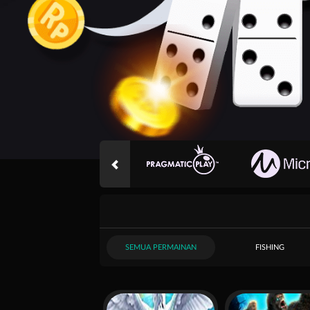
SEMUA PERMAINAN
FISHING