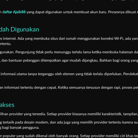
an
daftar Ajaib88
yang dapat digunakan untuk membuat akun baru. Prosesnya dibuat 
dah Digunakan
s internet. Ada yang membuka situs dari rumah menggunakan koneksi Wi-Fi, ada yang
rtentu.
 digunakan. Pengunjung tidak perlu menunggu terlalu lama ketika membuka halaman da
osi, dan bantuan pelanggan ditempatkan agar mudah dijangkau. Bahkan bagi orang yan
formasi utama tanpa terganggu oleh elemen yang tidak terlalu diperlukan. Pendeka
informasi tertentu dengan cepat. Ketika semuanya tersusun dengan rapi, proses pe
iakses
ilihan provider yang tersedia. Setiap provider biasanya memiliki karakteristik, tamp
 tertarik pada desain modern, dan ada juga yang memilih provider tertentu karena sud
ng bagi banyak pengguna.
opuler yang sudah dikenal oleh banyak orang. Setiap provider memiliki ciri khas ter