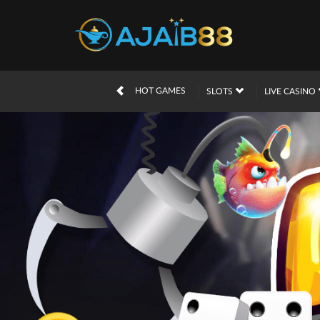
HOT GAMES
SLOTS
LIVE CASINO