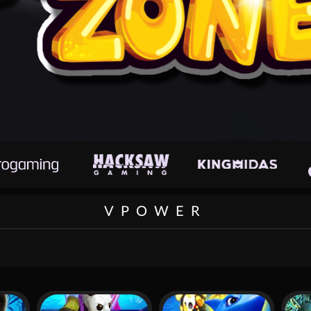
VPOWER