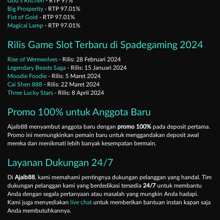
God’s Kitchen
- RTP 97%
Big Prosperity
- RTP 97.01%
Fist of Gold
- RTP 97.01%
Magical Lamp
- RTP 97.01%
Rilis Game Slot Terbaru di Spadegaming 2024
Rise of Werewolves
- Rilis: 28 Februari 2024
Legendary Beasts Saga
- Rilis: 15 Januari 2024
Moodie Foodie
- Rilis: 5 Maret 2024
Cai Shen 888
- Rilis: 22 Maret 2024
Three Lucky Stars
- Rilis: 8 April 2024
Promo 100% untuk Anggota Baru
Ajaib88 menyambut anggota baru dengan
promo 100%
pada deposit pertama.
Promo ini memungkinkan pemain baru untuk menggandakan deposit awal
mereka dan menikmati lebih banyak kesempatan bermain.
Layanan Dukungan 24/7
Di
Ajaib88
, kami memahami pentingnya dukungan pelanggan yang handal. Tim
dukungan pelanggan kami yang berdedikasi tersedia
24/7
untuk membantu
Anda dengan segala pertanyaan atau masalah yang mungkin Anda hadapi.
Kami juga menyediakan
live chat
untuk memberikan bantuan instan kapan saja
Anda membutuhkannya.