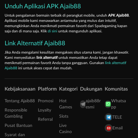
Unduh Aplikasi APK Ajaib88
Untuk pengalaman bermain terbaik di perangkat mobile, unduh
APK Ajaib88
.
Aplikasi mobile kami menawarkan antarmuka yang mulus dan intuitif,
memungkinkan Anda menikmati permainan favorit dari Spadegaming kapan
saja dan di mana saja. Klik
di sini
untuk mengunduh aplikasi.
Link Alternatif Ajaib88
Jika Anda mengalami kesulitan mengakses situs utama kami, jangan khawatir.
Kami menyediakan
link alternatif
untuk memastikan Anda tetap dapat
menikmati permainan favorit Anda tanpa gangguan. Gunakan
link alternatif
Ajaib88
ini untuk akses cepat dan mudah.
Kebijaksanaan
Platform
Kategori
Dukungan
Komunitas
Tentang Ajaib88
Promosi
Hot
ajaib88r
Whatsa
Games
esmi
pp
Responsible
Loyalty
Gambling
Slots
TELE
Referral
Pusat Bantuan
Live
Email
Casino
Syarat dan