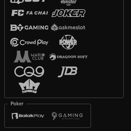
Poker