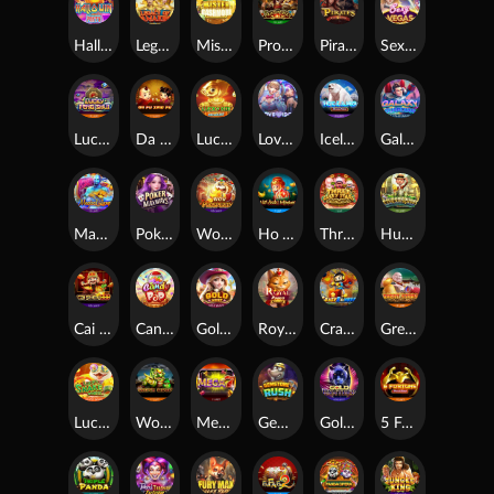
Hallo Win Party
Legacy of Ramakien
Mister Cashmore
Prosperity Gods
Pirates Gold Rush
Sexy Vegas
Lucky Feng Shui
Da Fu Xiao Fu
Lucky Koi Exclusive
Love Idol
Iceland SA
Galaxy Guardian
Magical Lamp
Poker Maxways
Wow Prosperity
Ho Yeah Monkey
Three Lucky Stars
Hugon Quest
Cai Shen 888
Candy Pop
Gold West
Royal Paws Maxways
Crazy Bomber
Great Stars
Lucky Snake Wheel
Wong Choy
Mega 7
Gemstone Rush
Gold Panther
5 Fortune SA