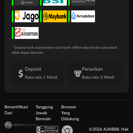
* Selama bank maintenance dan bank offline deposit dan penarikan
tidak dapat diproses
Deposit
Penarikan
Rata-rata 1 Menit
Rata-rata 3 Menit
Bersertifikasi
Tanggung
Browser
Dari
Jawab
Yang
Bermain
Didukung
©2026 AJAIB88. Hak